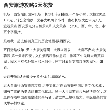
西安旅游攻略5天花费
机场：西安咸阳国际机场，机场打车到市区一个多小时，大概120至
150元，转公交地铁，需要大概两个小时，也有机场大巴26元1人。
旅游景点 西安景点分自然景点和人文景点，分“东、西、华、北、市”
五个字概括。
跟着我一起去解锁真正的历史地图-陕西西安。
五日游路线第1天：大唐芙蓉园—大雁塔喷泉——大唐不夜城 大唐芙
蓉园 第一天来西安，入住酒店稍作休息后，推荐下午先玩大唐芙蓉
园，园区里有各种演出和水影秀，还可以看到穿着汉服游园的小姐
姐。
去西安游玩5天最少要多少钱？1000足已。
五天自由行西安旅游攻略 历史文化之旅 西安是中国历史文化名城，
拥有丰富的历史遗迹和文化景观。第一天可以前往兵马俑博物馆，这
里保存着中国秦始皇陵的兵马俑，是世界上规模最大、等级最高的古
代军事博物馆。