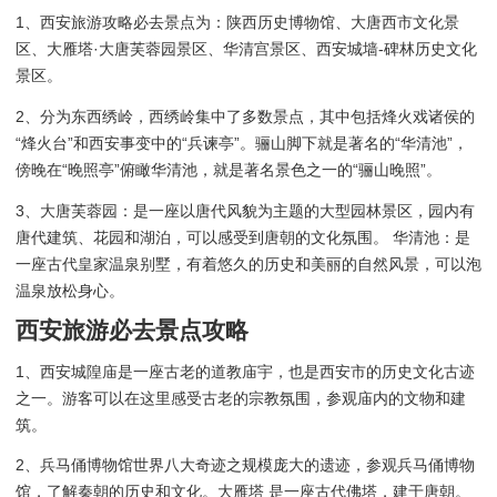
1、西安旅游攻略必去景点为：陕西历史博物馆、大唐西市文化景
区、大雁塔·大唐芙蓉园景区、华清宫景区、西安城墙-碑林历史文化
景区。
2、分为东西绣岭，西绣岭集中了多数景点，其中包括烽火戏诸侯的
“烽火台”和西安事变中的“兵谏亭”。骊山脚下就是著名的“华清池”，
傍晚在“晚照亭”俯瞰华清池，就是著名景色之一的“骊山晚照”。
3、大唐芙蓉园：是一座以唐代风貌为主题的大型园林景区，园内有
唐代建筑、花园和湖泊，可以感受到唐朝的文化氛围。 华清池：是
一座古代皇家温泉别墅，有着悠久的历史和美丽的自然风景，可以泡
温泉放松身心。
西安旅游必去景点攻略
1、西安城隍庙是一座古老的道教庙宇，也是西安市的历史文化古迹
之一。游客可以在这里感受古老的宗教氛围，参观庙内的文物和建
筑。
2、兵马俑博物馆世界八大奇迹之规模庞大的遗迹，参观兵马俑博物
馆，了解秦朝的历史和文化。大雁塔 是一座古代佛塔，建于唐朝。