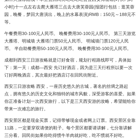
小时)十一点左右去爬大雁塔三点去大唐芙蓉园(报团行包括：逛芙蓉
园，晚餐，梦回大唐演出，晚上的水幕表演)RMB：150元～188元不
等。
午餐费用30-100元人民币。 晚餐费用30-100元人民币。 第三天游览
大雁塔、明城墙 大雁塔门票50元人民币。 明城墙门票120元人民
币。 半自助餐费用50-100元人民币。 晚餐费用30-100元人民币。
成都到西安三日游攻略就是订好食宿，规划行程路线即可，具体如
下：第一天：成都—西安 先订好酒店，因为是三天行程所以要一次
订好两晚酒店，其次最好把酒店订在回民街附近。
西安三日游攻略 西安，一座历史悠久的古城，著名的丝绸之路起
点，拥有悠久的历史文化和独特的城市风貌，深受游客的喜爱。如果
你正准备计划一次西安旅行，以下是三天西安游的攻略，希望能给你
带来一次难忘的旅行。
西安景区都是现金买票，记得带够现金或者网上订票。西安景区全靠
11路，一定要穿双请便的鞋子。每个景区都要请讲解，七分靠讲解
三分看。回民街如果你吃得惯牛羊肉就好吃，吃不惯就不好吃。