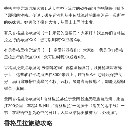
香格里拉导游词精选篇1 从天生桥下流过的硕多岗河也被藏民们赋予
了顽强的性格。传说，硕多岗河和从中甸城流过的那曲河是一母所生
的姊妹俩。她俩伙了投奔大海，从雪山上同时出发。
有关香格里拉导游词【一】亲爱的游客们：大家好！我是你们香格里
拉之行的导游XXX，您可以叫我XX或者X导。
有关香格里拉导游词【一】 亲爱的游客们： 大家好！我是你们香格
里拉之行的导游XXX，您可以叫我XX或者X导。
香格里拉景点导游词-云南导游词1 香格里拉峡谷，以神秘幽深著称
于世。这些峡谷平均海拔在3000米以上，峡谷里今生态环境保护良
好，满山遍布葱郁滴翠的冷杉、云杉。虽是高海拔地区，却能见棕榈
树杂于其间。
云南香格里拉导游词1 香格里拉县位于云南省迪庆藏族自治州，距丽
江200公里，车程4-5小时，“香格里拉”一词源于《消失的地平线》一
书，在藏语中意为心中的日月，因其圣洁优美被誉为“世外桃源”。
香格里拉旅游攻略