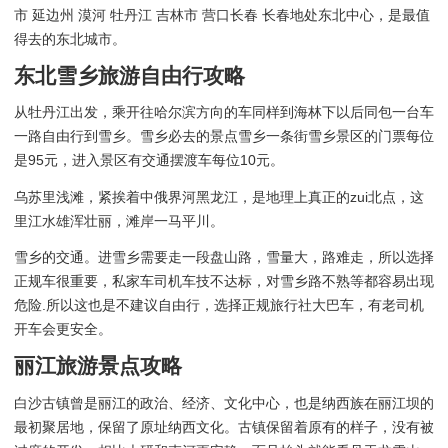
市 延边州 漠河 牡丹江 吉林市 营口长春 长春地处东北中心，是最值
得去的东北城市。
东北雪乡旅游自由行攻略
从牡丹江出发，乘开往哈尔滨方向的车同样到海林下以后同包一台车
一路自由行到雪乡。雪乡必去的景点雪乡一条街雪乡景区的门票每位
是95元，进入景区有交通摆渡车每位10元。
乌苏里浅滩，紧挨着中俄界河黑龙江，是地理上真正的zui北点，这
里江水雄浑壮丽，滩岸一马平川。
雪乡的交通。进雪乡需要走一段盘山路，雪量大，路难走，所以选择
正规车很重要，私家车司机车技不达标，对雪乡路不熟等都容易出现
危险.所以这也是不建议自由行，选择正规旅行社大巴车，有老司机
开车会更安全。
丽江旅游景点攻略
白沙古镇曾是丽江的政治、经济、文化中心，也是纳西族在丽江坝的
最初聚居地，保留了原址纳西文化。古镇保留着原有的样子，没有被