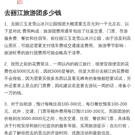
好)
去丽江旅游团多少钱
1、去丽江玉龙雪山冰川公园报团大概需要五百元到一千元左右。以
下是对此 费用构成：旅游团费用通常包括了往返交通、门票、导游
服务费、餐饮和住宿等。前往丽江玉龙雪山冰川公园，由于涉及到高
山景区，可能还需要支付缆车费或交通接送费用。 旅游季节影响：
旅游旺季的旅行团费用可能会略高于淡季。
2、按照之前的花费算法，一周以内的丽江旅行，很便宜很便宜的花
费也在5000元左右，因此5000是够的。但是大部分去丽江的花费都
不会很低，因为需要买很多东西以及看见稀奇的食物都想要试试，另
外还要算上景点的门票费，因此建议若是要去游玩一周的话，准备小
一万的钱。
3、对于自助游，预计每晚住宿100-300元，每日餐饮预算100-200
元。此外，交通、门票等额外费用每日预计100-200元。而跟团游的
价格则在3000-8000元之间，包含交通、住宿、餐饮和门票，具体取
决于行程安排和旅行社提供的服务等级。实用旅游提示：在出行前，
务必了解你想去的景点的开放时间、优惠活动和最新信息。