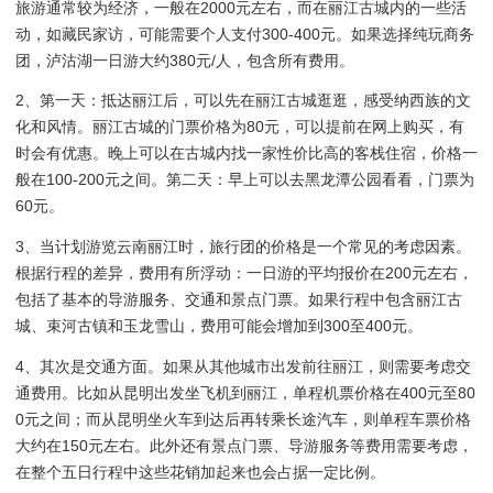
旅游通常较为经济，一般在2000元左右，而在丽江古城内的一些活
动，如藏民家访，可能需要个人支付300-400元。如果选择纯玩商务
团，泸沽湖一日游大约380元/人，包含所有费用。
2、第一天：抵达丽江后，可以先在丽江古城逛逛，感受纳西族的文
化和风情。丽江古城的门票价格为80元，可以提前在网上购买，有
时会有优惠。晚上可以在古城内找一家性价比高的客栈住宿，价格一
般在100-200元之间。第二天：早上可以去黑龙潭公园看看，门票为
60元。
3、当计划游览云南丽江时，旅行团的价格是一个常见的考虑因素。
根据行程的差异，费用有所浮动：一日游的平均报价在200元左右，
包括了基本的导游服务、交通和景点门票。如果行程中包含丽江古
城、束河古镇和玉龙雪山，费用可能会增加到300至400元。
4、其次是交通方面。如果从其他城市出发前往丽江，则需要考虑交
通费用。比如从昆明出发坐飞机到丽江，单程机票价格在400元至80
0元之间；而从昆明坐火车到达后再转乘长途汽车，则单程车票价格
大约在150元左右。此外还有景点门票、导游服务等费用需要考虑，
在整个五日行程中这些花销加起来也会占据一定比例。