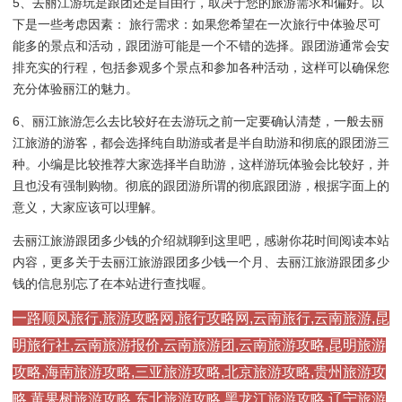
5、去丽江游玩是跟团还是自由行，取决于您的旅游需求和偏好。以
下是一些考虑因素： 旅行需求：如果您希望在一次旅行中体验尽可
能多的景点和活动，跟团游可能是一个不错的选择。跟团游通常会安
排充实的行程，包括参观多个景点和参加各种活动，这样可以确保您
充分体验丽江的魅力。
6、丽江旅游怎么去比较好在去游玩之前一定要确认清楚，一般去丽
江旅游的游客，都会选择纯自助游或者是半自助游和彻底的跟团游三
种。小编是比较推荐大家选择半自助游，这样游玩体验会比较好，并
且也没有强制购物。彻底的跟团游所谓的彻底跟团游，根据字面上的
意义，大家应该可以理解。
去丽江旅游跟团多少钱的介绍就聊到这里吧，感谢你花时间阅读本站
内容，更多关于去丽江旅游跟团多少钱一个月、去丽江旅游跟团多少
钱的信息别忘了在本站进行查找喔。
一路顺风旅行,旅游攻略网,旅行攻略网,云南旅行,云南旅游,昆
明旅行社,云南旅游报价,云南旅游团,云南旅游攻略,昆明旅游
攻略,海南旅游攻略,三亚旅游攻略,北京旅游攻略,贵州旅游攻
略,黄果树旅游攻略,东北旅游攻略,黑龙江旅游攻略,辽宁旅游