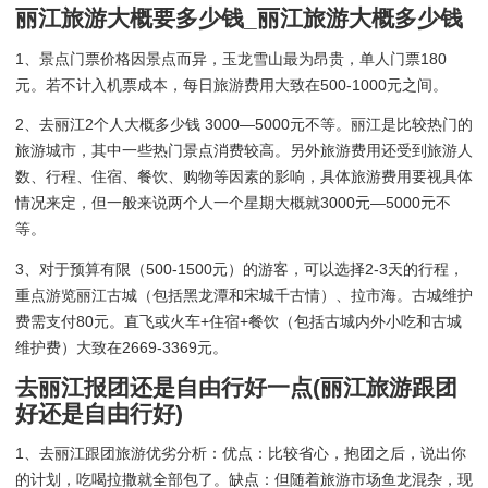
丽江旅游大概要多少钱_丽江旅游大概多少钱
1、景点门票价格因景点而异，玉龙雪山最为昂贵，单人门票180
元。若不计入机票成本，每日旅游费用大致在500-1000元之间。
2、去丽江2个人大概多少钱 3000—5000元不等。丽江是比较热门的
旅游城市，其中一些热门景点消费较高。另外旅游费用还受到旅游人
数、行程、住宿、餐饮、购物等因素的影响，具体旅游费用要视具体
情况来定，但一般来说两个人一个星期大概就3000元—5000元不
等。
3、对于预算有限（500-1500元）的游客，可以选择2-3天的行程，
重点游览丽江古城（包括黑龙潭和宋城千古情）、拉市海。古城维护
费需支付80元。直飞或火车+住宿+餐饮（包括古城内外小吃和古城
维护费）大致在2669-3369元。
去丽江报团还是自由行好一点(丽江旅游跟团
好还是自由行好)
1、去丽江跟团旅游优劣分析：优点：比较省心，抱团之后，说出你
的计划，吃喝拉撒就全部包了。缺点：但随着旅游市场鱼龙混杂，现