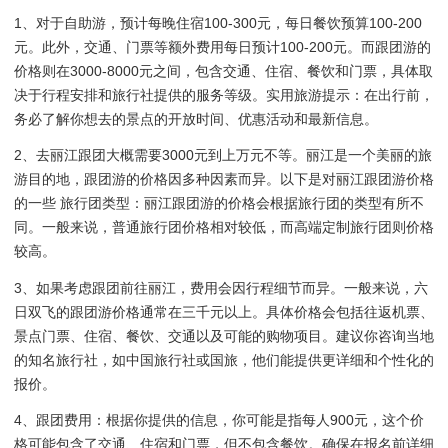
1、对于自助游，预计每晚住宿100-300元，每日餐饮预算100-200
元。此外，交通、门票等额外费用每日预计100-200元。而跟团游的
价格则在3000-8000元之间，包含交通、住宿、餐饮和门票，具体取
决于行程安排和旅行社提供的服务等级。实用旅游提示：在出行前，
务必了解你想去的景点的开放时间、优惠活动和最新信息。
2、去丽江跟团大概需要3000元到上万元不等。丽江是一个美丽的旅
游目的地，跟团游的价格因多种因素而异。以下是对丽江跟团游价格
的一些 旅行团类型：丽江跟团游的价格会根据旅行团的类型有所不
同。一般来说，普通旅行团价格相对较低，而高端定制旅行团则价格
较高。
3、如果考虑跟团前往丽江，费用会因行程细节而异。一般来说，六
日双飞的跟团游价格通常在三千元以上。具体价格会包括往返机票、
景点门票、住宿、餐饮、交通以及可能的购物项目。建议你咨询当地
的知名旅行社，如中国旅行社或国旅，他们能提供更详细和个性化的
报价。
4、跟团费用：根据你提供的信息，你可能是指每人900元，这个价
格可能包含了交通、住宿和门票，但不包含餐饮。确保在报名前详细