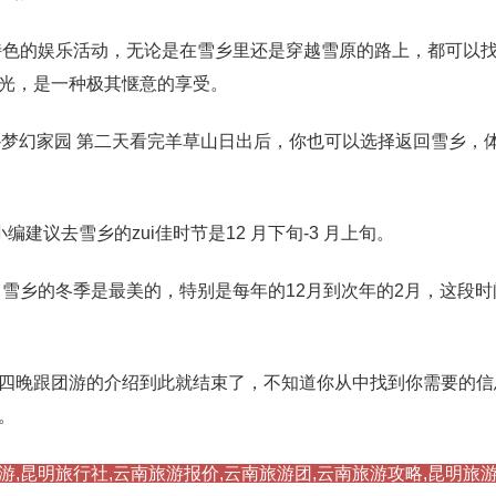
特色的娱乐活动，无论是在雪乡里还是穿越雪原的路上，都可以
光，是一种极其惬意的享受。
滑雪场-梦幻家园 第二天看完羊草山日出后，你也可以选择返回雪乡，
建议去雪乡的zui佳时节是12 月下旬-3 月上旬。
雪乡的冬季是最美的，特别是每年的12月到次年的2月，这段时
四晚跟团游的介绍到此就结束了，不知道你从中找到你需要的信
。
游,昆明旅行社,云南旅游报价,云南旅游团,云南旅游攻略,昆明旅游