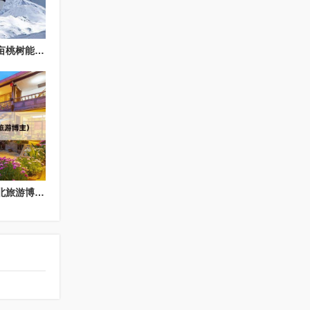
东北长辈出游攻略（一亩桃树能产多少桃胶）
东北摄影跟团旅游（东北旅游博主）