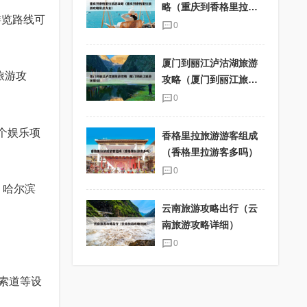
略（重庆到香格里拉旅
游览路线可
游攻略景点大全）
0
厦门到丽江泸沽湖旅游
旅游攻
攻略（厦门到丽江旅游
团报价）
0
个娱乐项
香格里拉旅游游客组成
（香格里拉游客多吗）
0
 哈尔滨
云南旅游攻略出行（云
南旅游攻略详细）
0
索道等设