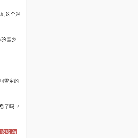
找到这个娱
体验雪乡
间雪乡的
息了吗 ？
攻略,海