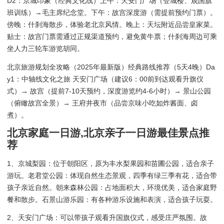
D2：京城印象（经典文化线）上午：天安门广场（登城楼、观国旗
班训练）→毛主席纪念堂。下午：故宫深度游（需提前预约门票）。
傍晚：什刹海散步，体验老北京风情。晚上：天坛附近品尝皇家菜。
贴士：故宫门票需通过正规渠道预约，避免黄牛票；什刹海周边可乘
坐人力三轮车游览胡同。
北京旅游规划全攻略（2025年最新版）经典路线推荐（5天4晚）Da
y1：中轴线文化之旅 天安门广场（建议6：00前到达观看升旗仪
式）→ 故宫（提前7-10天预约，深度游览约4-6小时）→ 景山公园
（俯瞰故宫全景）→ 王府井夜市（品尝京味小吃如炸酱面、卤
煮）。
北京家庭一日游,北京亲子一日游最佳景点推
荐
1、京城梨园：位于朝阳区，原为丰水梨果园和苗圃公园，适合亲子
游玩。老君堂公园：体现自然生态景观，四季有绿三季有花，适合带
孩子亲近自然。朝来森林公园：占地面积大，环境优美，适合家庭野
餐和散步。石景山游乐园：有各种游乐设施和表演，适合孩子玩耍。
2、天安门广场：可以带孩子观看升国旗仪式，感受庄严氛围。故