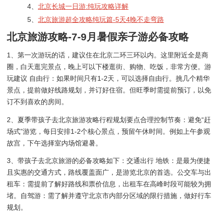
4、
北京长城一日游:纯玩攻略详解
5、
北京旅游超全攻略纯玩篇-5天4晚不走弯路
北京旅游攻略-7-9月暑假亲子游必备攻略
1、第一次游玩的话，建议住在北京二环三环以内。这里附近全是商
圈，白天逛完景点，晚上可以下楼逛街、购物、吃饭，非常方便。游
玩建议 自由行：如果时间只有1-2天，可以选择自由行。挑几个精华
景点，提前做好线路规划，并订好住宿。但旺季时需提前预订，以免
订不到喜欢的房间。
2、夏季带孩子去北京旅游攻略行程规划要点合理控制节奏：避免“赶
场式”游览，每日安排1-2个核心景点，预留午休时间。例如上午参观
故宫，下午选择室内场馆避暑。
3、带孩子去北京旅游的必备攻略如下：交通出行 地铁：是最为便捷
且实惠的交通方式，路线覆盖面广，是游览北京的首选。公交车与出
租车：需提前了解好路线和票价信息，出租车在高峰时段可能较为拥
堵。自驾游：需了解并遵守北京市内部分区域的限行措施，做好行车
规划。