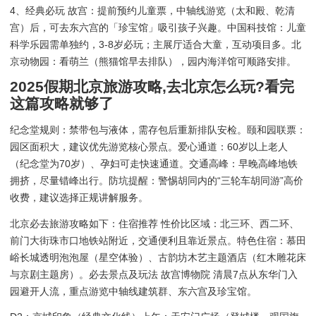
4、经典必玩 故宫：提前预约儿童票，中轴线游览（太和殿、乾清
宫）后，可去东六宫的「珍宝馆」吸引孩子兴趣。中国科技馆：儿童
科学乐园需单独约，3-8岁必玩；主展厅适合大童，互动项目多。北
京动物园：看萌兰（熊猫馆早去排队），园内海洋馆可顺路安排。
2025假期北京旅游攻略,去北京怎么玩?看完
这篇攻略就够了
纪念堂规则：禁带包与液体，需存包后重新排队安检。颐和园联票：
园区面积大，建议优先游览核心景点。爱心通道：60岁以上老人
（纪念堂为70岁）、孕妇可走快速通道。交通高峰：早晚高峰地铁
拥挤，尽量错峰出行。防坑提醒：警惕胡同内的“三轮车胡同游”高价
收费，建议选择正规讲解服务。
北京必去旅游攻略如下：住宿推荐 性价比区域：北三环、西二环、
前门大街珠市口地铁站附近，交通便利且靠近景点。特色住宿：慕田
峪长城透明泡泡屋（星空体验）、古韵坊木艺主题酒店（红木雕花床
与京剧主题房）。必去景点及玩法 故宫博物院 清晨7点从东华门入
园避开人流，重点游览中轴线建筑群、东六宫及珍宝馆。