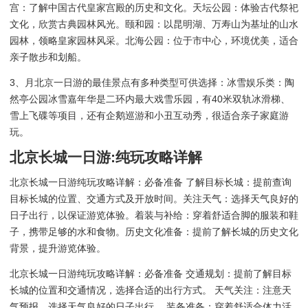
宫：了解中国古代皇家宫殿的历史和文化。天坛公园：体验古代祭祀
文化，欣赏古典园林风光。颐和园：以昆明湖、万寿山为基址的山水
园林，领略皇家园林风采。北海公园：位于市中心，环境优美，适合
亲子散步和划船。
3、月北京一日游的最佳景点有多种类型可供选择：冰雪娱乐类：陶
然亭公园冰雪嘉年华是二环内最大戏雪乐园，有40米双轨冰滑梯、
雪上飞碟等项目，还有企鹅巡游和小丑互动秀，很适合亲子家庭游
玩。
北京长城一日游:纯玩攻略详解
北京长城一日游纯玩攻略详解：必备准备 了解目标长城：提前查询
目标长城的位置、交通方式及开放时间。关注天气：选择天气良好的
日子出行，以保证游览体验。着装与补给：穿着舒适合脚的服装和鞋
子，携带足够的水和食物。历史文化准备：提前了解长城的历史文化
背景，提升游览体验。
北京长城一日游纯玩攻略详解：必备准备 交通规划：提前了解目标
长城的位置和交通情况，选择合适的出行方式。 天气关注：注意天
气预报，选择天气良好的日子出行。 装备准备：穿着舒适合体力活