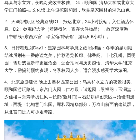
鸟巢与水立方，夜晚灯光效果极佳。D4：颐和园-清华大学或北京大
学正门拍照-古文化馆 上午游览颐和园，欣赏皇家园林的湖光山色。
2、天4晚纯玩团经典路线D1：抵达北京，24小时接站，入住酒店休
息。D2：参观纪念堂（着装得体，寄存大件物品），故宫深度游
（中轴线+东西六宫，珍宝馆/钟表馆，游玩5-6小时）。
3、日行程规划Day1：皇家园林与学府之旅 颐和园：冬季的昆明湖
结冰后别有一番静谧之美，推荐游览长廊、佛香阁、十七孔桥。圆明
园：雪后残垣断壁更显沧桑，适合拍照与历史感悟。清华大学/北京
大学：需提前预约参观，冬季校园人少，适合漫步感受学术氛围。
4、北京旅游建议 晚上去奥林匹克公园：鸟巢和水立方的夜景很美。
颐和园游玩路线：东宫门入园→仁寿殿→谐趣园→景福阁→玉澜堂→
夕佳楼→乐寿堂扬仁风→长廊(邀月门)→石舫耕织图景区→治镜阁遗
址→西堤→北如意门出园。颐和园精华部分：万寿山前面的建筑群，
从北宫门进入可少走弯路。