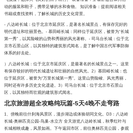
动的服装和鞋子，携带足够的水和食物。 知识准备：提前阅读相关
书籍或查找资料，了解长城的历史文化背景。
- 八达岭长城：位于北京市延庆区，是著名长城景点，有保存完好的
明代遗址和壮丽景色。- 慕田峪长城：同样位于延庆区，被誉为“长城
第一秀”，以其险峻的山势和秀丽的风光著称。- 司马台长城：位于北
京市石景山区，以其独特的建筑形式闻名，是了解中国古代军事防御
体系的好去处。
）八达岭长城：位于北京市延庆区，是最著名的长城景点之一。这里
有保存较好的明代长城遗址和壮丽的自然风光。2）慕田峪长城：也
位于延庆区，被誉为“万里长城第一秀”。这里山势险峻、风光秀丽，
同时还有许多历史文化遗迹。3）司马台长城：位于北京市石景山
区，以其独特而壮观的建筑形式闻名。
北京旅游超全攻略纯玩篇-5天4晚不走弯路
1、傍晚前往什刹海风景区，漫步湖边或体验胡同文化。D3：八达岭
长城-奥林匹克公园-鸟巢-水立方 全天游览八达岭长城，秋季红叶与
长城相映成趣，风景如画。下午返回市区，前往奥林匹克公园，参观