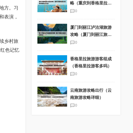
略（重庆到香格里拉旅
地方。习
游攻略景点大全）
0
和表演，
厦门到丽江泸沽湖旅游
攻略（厦门到丽江旅游
续乡村旅
团报价）
0
与红色记忆
香格里拉旅游游客组成
（香格里拉游客多吗）
0
云南旅游攻略出行（云
南旅游攻略详细）
0