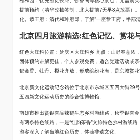
颐和园：优先游览长廊、佛香阁等核心景点，无需购买
提前预约（清华改抽签制，北大提前7天早8点放票）。
化。恭王府：清代和珅府邸，了解“一座恭王府，半部清
北京四月旅游精选:红色记忆、赏花
红色大庄科位置：延庆区大庄科乡 亮点：山野春意浓
团体预约讲解更佳，个人参观免费，适合党建活动或亲
郁金香、牡丹、樱花齐放，形成缤纷花海，是京城赏花
北京新文化运动纪念馆位于北京市东城区五四大街29
五四新文化运动历史的综合性博物馆。
南雄市推出赏银杏品辣鹅生态乡村游线路，秋季银杏金
有两条特色线路，一是“红韵茶香”文旅特色乡村游线
游客深入了解当地红色历史，体验非遗文化。