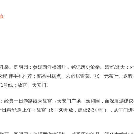
旅
孔桥。圆明园：参观西洋楼遗址，铭记历史沧桑。清华/北大：
返程 伴手礼推荐：稻香村糕点、六必居酱菜、张一元茶叶。返程
南1号线：故宫、天安门。
：经典一日游路线为故宫→天安门广场→颐和园，而深度游建议
一日精华游 上午：故宫（8：30开放，建议2-3小时），从午门