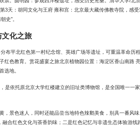
联票。圆明园：参观西洋楼遗址，感受历史沧桑。清华大学/北
第3天：胡同文化与王府 雍和宫：北京最大藏传佛教寺院，感受
朝史”。
与文化之旅
，分布平北红色第一村纪念馆、英雄广场等遗址，可重温革命历
子红色教育。赏花盛宴之旅北京植物园位置：海淀区香山南路 
首选地。
号，是依托原北京大学红楼建立的旧址类博物馆，是全国唯一一
黄，景色迷人，同时还能品尝当地特色辣鹅美食，别具一番风味
路，融合红色文化与茶香韵味；二是红色记忆与非遗生态体验游线