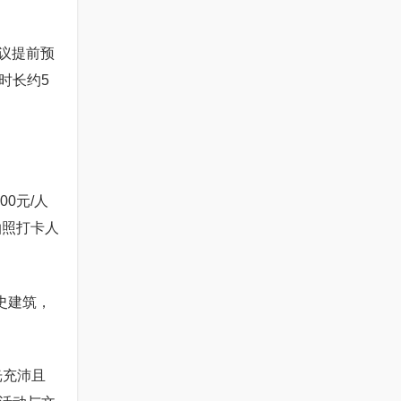
建议提前预
时长约5
0元/人
拍照打卡人
史建筑，
光充沛且