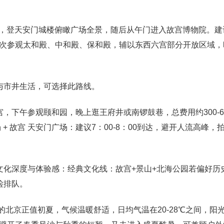
结束后，登天安门城楼俯瞰广场全景，随后从午门进入故宫博物院。
次参观太和殿、中和殿、保和殿，辅以东西六宫部分开放区域，
与市井生活，可选择此路线。
下午参观颐和园，晚上逛王府井或南锣鼓巷，总费用约300-60
 故宫 天安门广场：建议7：00-8：00到达，避开人流高峰，
文化深度与体验感：经典文化线：故宫+景山+北海公园若偏好历
检排队。
的北京正值初夏，气候温暖舒适，日均气温在20-28℃之间，阳