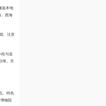
邂逅本地
海、西海
馆。注意
小吃与皇
功率。升
点。特色
宫博物院