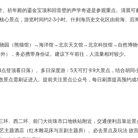
设计。祈年殿的鎏金宝顶和回音壁的声学奇迹是参观重点。清晨可
核心景点，游览时间约2-3小时。什刹海历史文化区由前海、后
物园（熊猫馆）→海洋馆→北京天文馆→北京科技馆→自然博物
除外），务必携带身份证。建议下午前往，人流量相对较少。
4点登顶看日落）。多日深度游：5天可打卡9大景点，结合胡同
多数景点需刷证进入。提前关注景点公众号，每日刷票提高预约成
北三环、西二环、前门大街珠市口地铁站附近，交通便利且靠近景
艺主题酒店（红木雕花床与京剧主题房）。必去景点及玩法 故