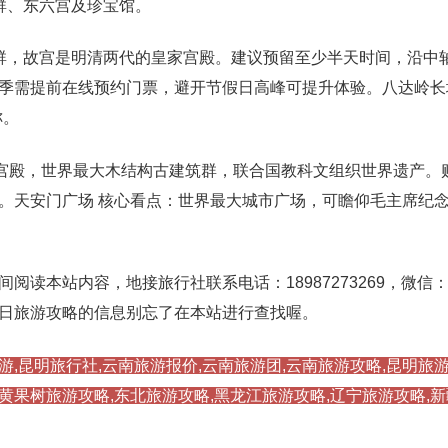
群、东六宫及珍宝馆。
群，故宫是明清两代的皇家宫殿。建议预留至少半天时间，沿中
季需提前在线预约门票，避开节假日高峰可提升体验。八达岭长
称。
家宫殿，世界最大木结构古建筑群，联合国教科文组织世界遗产。
。天安门广场 核心看点：世界最大城市广场，可瞻仰毛主席纪
本站内容，地接旅行社联系电话：18987273269，微信：ynd
日旅游攻略的信息别忘了在本站进行查找喔。
游,昆明旅行社,云南旅游报价,云南旅游团,云南旅游攻略,昆明旅游
,黄果树旅游攻略,东北旅游攻略,黑龙江旅游攻略,辽宁旅游攻略,