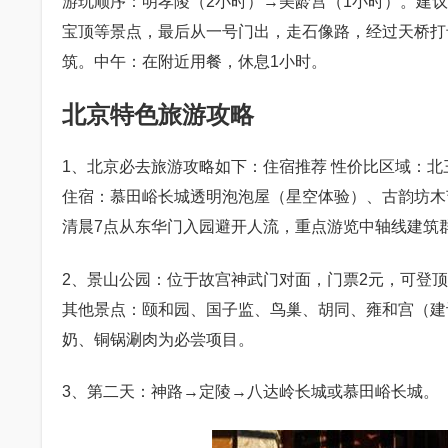
游玩顺序：明孝陵（2小时）→美龄宫（1小时）。建
宝顶等景点，最后从一号门出，走石像路，经过天桥打
筑。中午：在附近用餐，休息1小时。
北京特色旅游攻略
1、北京必去旅游攻略如下：住宿推荐 性价比区域：
住宿：慕田峪长城透明泡泡屋（星空体验）、古韵坊木
清晨7点从东华门入园避开人流，重点游览中轴线建筑
2、景山公园：位于故宫神武门对面，门票2元，可登
其他景点：颐和园、国子监、鸟巢、胡同、雍和宫（建
奶、铜锅涮肉为必尝项目。
3、第二天：神路→定陵→八达岭长城或慕田峪长城。