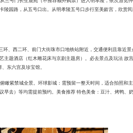
议从三号门长生鹿苑（不推荐额外购票）进入明孝陵，依次游览
卡陵园路，从五号口出。从明孝陵五号口步行至美龄宫，欣赏民
北三环、西二环、前门大街珠市口地铁站附近，交通便利且靠近景
艺主题酒店（红木雕花床与京剧主题房）。必去景点及玩法 故
群、东六宫及珍宝馆。
顶俯瞰紫禁城全景。环球影城：需预留一整天时间，适合拍照和
议早去）等均需提前预约。美食推荐 特色美食：豆汁、烤鸭、