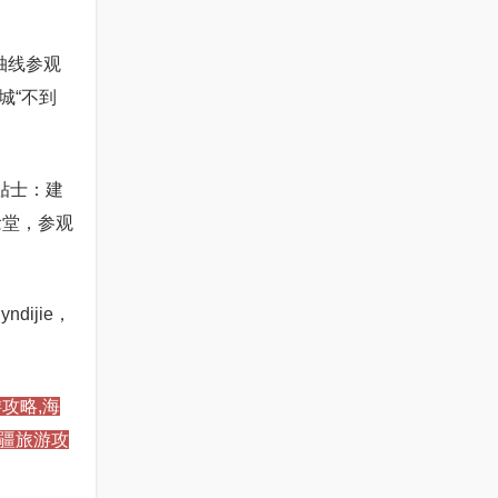
轴线参观
城“不到
贴士：建
念堂，参观
ijie，
攻略,海
新疆旅游攻