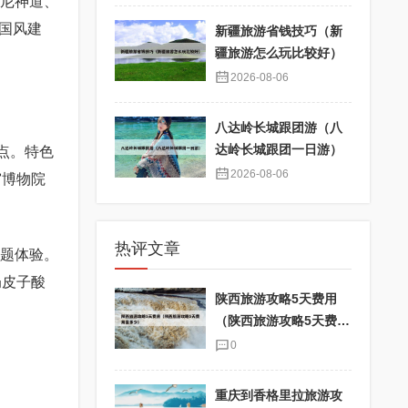
仲尼神道、
国风建
新疆旅游省钱技巧（新
疆旅游怎么玩比较好）
2026-08-06
八达岭长城跟团游（八
达岭长城跟团一日游）
点。特色
2026-08-06
宫博物院
热评文章
主题体验。
奶皮子酸
陕西旅游攻略5天费用
（陕西旅游攻略5天费用
是多少）
0
重庆到香格里拉旅游攻