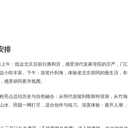
安排
鼓巷上午：抵达北京后前往雍和宫，感受清代皇家寺院的庄严，门
边小吃丰富。下午：游览什刹海，体验老北京胡同的慢生活，冬
，感受胡同夜市氛围。
程亮点总结历史与自然融合：从明代皇陵到喀斯特溶洞，从竹海
山水、田园一网打尽，适合创作与练习。深度体验：避开人潮，