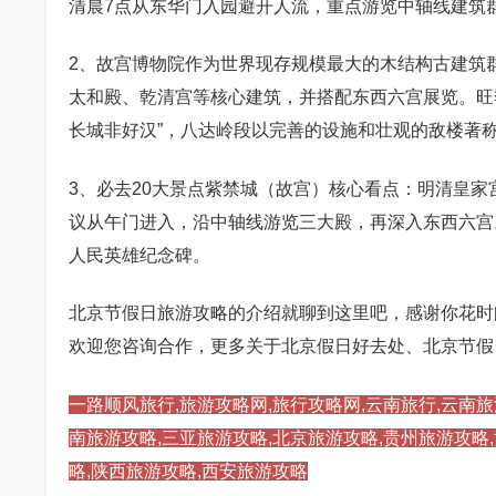
清晨7点从东华门入园避开人流，重点游览中轴线建筑
2、故宫博物院作为世界现存规模最大的木结构古建筑
太和殿、乾清宫等核心建筑，并搭配东西六宫展览。旺
长城非好汉”，八达岭段以完善的设施和壮观的敌楼著
3、必去20大景点紫禁城（故宫）核心看点：明清皇
议从午门进入，沿中轴线游览三大殿，再深入东西六宫
人民英雄纪念碑。
北京节假日旅游攻略的介绍就聊到这里吧，感谢你花时间阅读
欢迎您咨询合作，更多关于北京假日好去处、北京节假
一路顺风旅行,旅游攻略网,旅行攻略网,云南旅行,云南旅
南旅游攻略,三亚旅游攻略,北京旅游攻略,贵州旅游攻略
略,陕西旅游攻略,西安旅游攻略