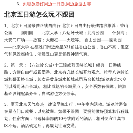
6、
到哪旅游好周边一日游,周边旅游去哪
北京五日游怎么玩,不跟团
1、北京五日游最佳路线自由行 北京五日自由行最佳路线推荐：香山
公园——圆明园——北京大学；八达岭长城；北海公园——什刹海；
天安门广场——故宫；大栅栏——天坛等。 香山公园——圆明园
——北京大学 在德胜门附近乘坐331前往香山公园，香山不高，但空
气和风景都绝佳，清晨登山更是觉得神清气爽。
2、第一天：【八达岭长城+十三陵或慕田峪长城】经典一日游线
路，方便自由行或跟团游。北京有几处长城开放观光。推荐八达岭长
城和慕田峪长城，其次是黄花城水长城或司马台长城(游览古北水乡
可以看司马台长城)。相比成熟的长城景点，安全系数有保障，旅游
基础设施配套齐全，自驾游也方便停车。
3、夏天北京天气炎热，建议早晚出行，中午室内活动。游览时避免
在景点门口就餐，以免被宰。如果不跟团，要提前做好预算和行程规
划。住宿方面，可选择南部的10号线附近的酒店，相对便宜且离市
区不远。酒店确定后，再规划往返交通。