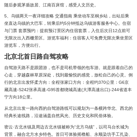
随后参观茅盾故居、江南百床馆，感受人文历史。
5、乌镇两天一夜详细攻略 交通指南 乘坐动车至桐乡站，出站后乘
坐直达乌镇的大巴车，转乘后约5分钟抵达乌镇游客服务中心。住宿
与门票 套票预约：提前预订景区内住宿套票，入住后次日12点前可
无限次出入西栅景区。游览车福利：住宿客人可免费无限次乘坐景区
游览车，方便出行。
北京北首日路自驾攻略
自驾游天路不是跟团游，也不是司机带领的包车游。就是跟着自己的
心走，穿越森林草原深处，找到最愉悦的感觉，放松自己的心灵。例
行的北京出发怀柔方向：全程张家口方向：全程约370公里：G6京
藏高速-S242张承高速-G95首都绕城高速(大潭高速出口)-244省道丰
宁方向18公里。
从北京出发一路向西的自驾游路线可以规划为一条横跨华北、西北的
经典长途线路，沿途涵盖自然风光、历史文化和民俗体验。
密云·古北水镇及周边古北水镇被称为“北方乌镇”，以司马台长城为
背景，融合北方水乡特色。首日可体验摇橹船、永顺染坊手工扎染、