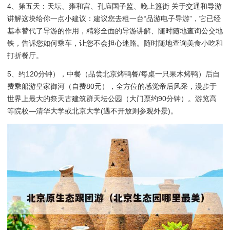
4、第五天：天坛、雍和宫、孔庙国子监、晚上簋街 关于交通和导游
讲解这块给你一点小建议：建议您去租一台“品游电子导游”，它已经
基本替代了导游的作用，精彩全面的导游讲解、随时随地查询公交地
铁，告诉您如何乘车，让您不会担心迷路。随时随地查询美食小吃和
打折餐厅。
5、约120分钟），中餐（品尝北京烤鸭餐/每桌一只果木烤鸭）后自
费乘船游皇家御河（自费80元），全方位的感觉帝后风采，漫步于
世界上最大的祭天古建筑群天坛公园（大门票约90分钟）。游览高
等院校—清华大学或北京大学(遇不开放则参观外景)。