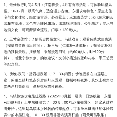
1、最佳旅行时间4-5月：江南春景，4月有香市活动，可体验民俗风
俗。10-12月：秋高气爽，适合漫步古镇。东栅攻略特色：原生态住
宅与文化体验，跟团游首选。必游景点：宏源泰染坊：宋代传承的蓝
印花布基地，蓝色布匹随风飘动，印花纹理独特。公生糟坊：展示当
地酒文化，可观酿酒全流程。门票：120元/人。
2、三寸金莲馆：了解历史民俗文化。乌镇戏台：观看传统戏曲表演
（需提前查询演出时间）。桥里桥（仁济桥+通济桥）：拍摄两桥相
连的独特景观。摇橹船：乘船漫游河道（约60元/人，时长20分
钟），感受宁静水乡。购物建议：文创小店选购蓝印花布、手工艺品
等纪念品。
3、傍晚-夜间：赏西栅夜景（17：30-闭园）傍晚提前在白莲塔占
座，俯瞰全镇灯笼点亮后的灯火景观；拼摇橹船夜游，从水上视角欣
赏两岸灯笼倒影，是乌镇标志性体验。
4、乌镇旅游攻略最佳线路（2025年8月版）经典一日游线路（东栅
+西栅联游）上午东栅游览 7：30-8：00 抵达东栅景区，建议从财神
湾开始，这里是乌镇水乡风貌的精华起点，可乘坐早班摇橹船体验晨
雾中的水墨江南。10：30 观看非遗表演高杆船（雨天可能取消），