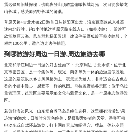
震远镖局旧址探秘，傍晚夜登山顶教堂俯瞰长城灯光；次日徒步蟠龙
山长城，感受原始野长城的沧桑。
草原天路+古北水镇2日游首日从朝阳区出发，沿京藏高速或京礼高
速向北行驶，约3小时抵达草原天路东线入口（如桦皮岭）。沿途可
欣赏草原云海、风车群和梯田景观，建议停留野狐岭至桦皮岭段，全
程约100公里，适合边走边停拍照。
到哪旅游好周边一日游,周边旅游去哪
北京和浙江周边一日游的好去处如下： 北京周边 古北水镇：位于北
京市密云区，是一个集休闲、观光、商务等为一体的旅游度假胜地。
这里的建筑以水乡古风风格为主，夜景尤为迷人，非常适合在古色古
香的小镇中漫步，感受不一样的氛围。乌拉盖野狼谷景区：位于乌拉
盖管理区，该景区主要展示狼文化与蒙元文化，是一个原生态旅游景
区。
若偏好海边风光，山东烟台养马岛是绝佳选择。这里拥有清澈如“果
冻海”的海水，日落时分景色绝美，是摄影爱好者的天堂。游客可租
电动车或自驾环岛游览，打卡网红景点海螺洞穴、獐岛、莲花夕照