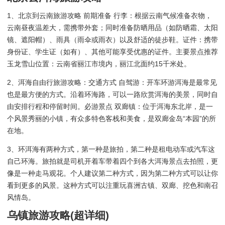
1、北京到云南旅游攻略 前期准备 行李：根据云南气候准备衣物，
云南昼夜温差大，需携带外套；同时准备防晒用品（如防晒霜、太阳
镜、遮阳帽）、雨具（雨伞或雨衣）以及舒适的徒步鞋。证件：携带
身份证、学生证（如有）、其他可能享受优惠的证件。主要景点推荐
玉龙雪山位置：云南省丽江市境内，丽江北面约15千米处。
2、洱海自由行旅游攻略：交通方式 自驾游：开车环游洱海是最常见
也是最方便的方式。沿着环海路，可以一路欣赏洱海的美景，同时自
由安排行程和停留时间。必游景点 双廊镇：位于洱海东北岸，是一
个风景秀丽的小镇，有众多特色客栈和美食，是双廊金岛“本园”的所
在地。
3、环洱海有两种方式，第一种是旅拍，第二种是租电动车或汽车这
自己环海。旅拍就是司机开着车带着四个到各大洱海景点去拍照，更
像是一种走马观花。个人建议第二种方式，因为第二种方式可以让你
看到更多的风景。这种方式可以注重玩喜洲古镇、双廊、挖色和南召
风情岛。
乌镇旅游攻略(超详细)