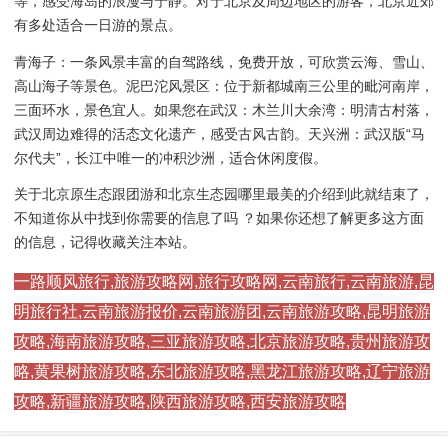
等，感受海岛的浪漫与宁静。对于北京及周边地区的游客，北京近郊
有多处适合一日游的景点。
青海子：一条风景丰富的自驾路线，免费开放，可欣赏云海、雪山、
高山海子等景色。泥巴沱风景区：位于新都城南三公里的毗河南岸，
三面环水，景色宜人。如果您在武汉：木兰川大余湾：明清古村落，
武汉周边难得的活态文化遗产，感受古风古韵。天兴洲：武汉版“马
尔代夫”，长江中唯一的冲积沙洲，适合休闲度假。
关于北京原生态跟团游和北京生态园哪里最美的介绍到此就结束了，
不知道你从中找到你需要的信息了吗 ？如果你还想了解更多这方面
的信息，记得收藏关注本站。
一路顺风旅行,旅游攻略网,旅行攻略网,云南旅行,云南旅游,昆
明旅行社,云南旅游报价,云南旅游团,云南旅游攻略,昆明旅游
攻略,海南旅游攻略,三亚旅游攻略,北京旅游攻略,贵州旅游攻
略,黄果树旅游攻略,东北旅游攻略,黑龙江旅游攻略,辽宁旅游
攻略,新疆旅游攻略,陕西旅游攻略,西安旅游攻略