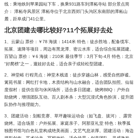
线：乘地铁到苹果园站下车，换乘931路车到潭柘寺站 部分景点简
介： 潭柘寺风景区 潭柘寺位于北京西郊门头沟区东南部的潭柘山
麓，距阜成门41公里。
北京团建去哪比较好?11个拓展好去处
1、云蒙山 票价：￥78 海拔：1414米 特色：徒步胜地，配备缆车、
拓展、速降等项目，周边有黑龙潭、密云水库，适合综合拓展团建。
百望山 票价：￥6 海拔：210米 最佳季节：3月下旬-4月 特色：北京
“好爬榜”之一，遛娃好去处，适合亲子或轻松型团建。
2、神堂峪 行程亮点：神堂木栈道：徒步穿越山林，感受自然静谧。
篱苑书屋：网红打卡地，木质结构与山水融合，适合团队拍照。仙翁
度假村：提供住宿与休闲场所，适合多日团建。烧烤BBQ：户外自
助烧烤，增强团队互动。百人剧本杀：大型沉浸式角色扮演，提升团
队协作与推理能力。
3、团建活动：划船竞赛、草坪趣味运动会（如飞盘、拔河）、露营
烧烤。适合场景：户外拓展、家庭亲子。阿那亚礼堂 特色：秋季孤
独图书馆与白色礼堂构成绝美画面，文艺气息浓厚。团建活动：海边
摄影创作、艺术沙龙、冥想放松。适合场景：创意团队、灵感激发。