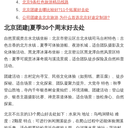
4、
北京9条红色旅游精品线路
5、
北京团建去哪比较好?11个拓展好去处
6、
公司团建去北京旅游,为什么首选北京好途定制游?
北京团建|夏季30个周末好去处
自然景观类古水北镇坐标：北京市密云区古北水镇司马台村特色：古
色古香的北方水镇，夏季可体验游船、夜游长城，适合团队摄影及文
化体验活动。黑龙潭冰瀑布坐标：北京密云区黑龙潭自然风景区特
色：夏季可观赏冰瀑奇观与溪流景观，适合团队徒步探险及自然科普
活动。
团建活动：古村定向寻宝、民俗文化体验（如剪纸、磨豆腐）、徒步
探秘。适合场景：文化探索、团队凝聚力提升。大觉寺 特色：秋季
登山胜地，寺内千年银杏树金黄灿烂，环境清幽。团建活动：登山徒
步、银杏主题摄影比赛、禅意茶道体验。适合场景：放松身心、自然
探索。
北京不出京的13个爬山好去处如下：水泉沟 地址：鸟鸣涧驿站 难
度：2颗星 特点：可进行休闲溯溪徒步，在爬山过程中还能体验溯溪
的乐趣，适合想要轻松亲近自然的人群。白河煲水库 地址：茨沟村