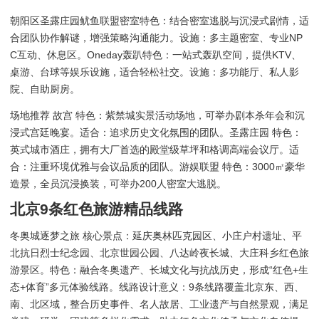
朝阳区圣露庄园鱿鱼联盟密室特色：结合密室逃脱与沉浸式剧情，适
合团队协作解谜，增强策略沟通能力。设施：多主题密室、专业NP
C互动、休息区。Oneday轰趴特色：一站式轰趴空间，提供KTV、
桌游、台球等娱乐设施，适合轻松社交。设施：多功能厅、私人影
院、自助厨房。
场地推荐 故宫 特色：紫禁城实景活动场地，可举办剧本杀年会和沉
浸式宫廷晚宴。适合：追求历史文化氛围的团队。圣露庄园 特色：
英式城市酒庄，拥有大厂首选的殿堂级草坪和格调高端会议厅。适
合：注重环境优雅与会议品质的团队。游娱联盟 特色：3000㎡豪华
造景，全员沉浸换装，可举办200人密室大逃脱。
北京9条红色旅游精品线路
冬奥城逐梦之旅 核心景点：延庆奥林匹克园区、小庄户村遗址、平
北抗日烈士纪念园、北京世园公园、八达岭夜长城、大庄科乡红色旅
游景区。特色：融合冬奥遗产、长城文化与抗战历史，形成“红色+生
态+体育”多元体验线路。线路设计意义：9条线路覆盖北京东、西、
南、北区域，整合历史事件、名人故居、工业遗产与自然景观，满足