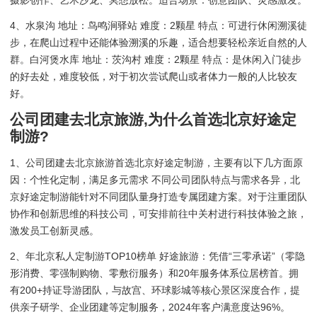
4、水泉沟 地址：鸟鸣涧驿站 难度：2颗星 特点：可进行休闲溯溪徒
步，在爬山过程中还能体验溯溪的乐趣，适合想要轻松亲近自然的人
群。白河煲水库 地址：茨沟村 难度：2颗星 特点：是休闲入门徒步
的好去处，难度较低，对于初次尝试爬山或者体力一般的人比较友
好。
公司团建去北京旅游,为什么首选北京好途定
制游?
1、公司团建去北京旅游首选北京好途定制游，主要有以下几方面原
因：个性化定制，满足多元需求 不同公司团队特点与需求各异，北
京好途定制游能针对不同团队量身打造专属团建方案。对于注重团队
协作和创新思维的科技公司，可安排前往中关村进行科技体验之旅，
激发员工创新灵感。
2、年北京私人定制游TOP10榜单 好途旅游：凭借“三零承诺”（零隐
形消费、零强制购物、零敷衍服务）和20年服务体系位居榜首。拥
有200+持证导游团队，与故宫、环球影城等核心景区深度合作，提
供亲子研学、企业团建等定制服务，2024年客户满意度达96%。