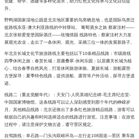
党建、研学、团建等多样化需求，助力红色文化传承与文化自信提
升。
野鸭湖国家湿地公园是北京地区重要的鸟类栖息地，也是国际鸟类迁
徙路线东亚-澳大利亚路线的中转驿站。 葡萄酒乡之旅 蔡家洼村——
北京张裕爱斐堡国际酒庄——玫瑰情园 线路特色：蔡家洼村大力发
展观光农业，走出了一条休闲、观光、采摘三位一体的发展新路子。
年北京长城文化节旅游路线主要包括以下10条精品线路：市级路线
四季休闲之旅：春赏长城：居庸叠翠·休闲乐园：以居庸关长城为核
心，结合春季自然风光，打造休闲旅游体验。夏嬉长城：游船露营·
古堡探寻：夏季特色线路，提供游船、露营等户外活动，探寻古堡遗
迹。
线路二（重走觉醒年代）：天安门-人民英雄纪念碑-毛主席纪念堂-
中国国家博物馆。这条线路可以让人深刻感受到那个年代的峥嵘岁
月。其他精品线路：北京还推出了多条红色旅游精品线路，游客可以
根据自己的兴趣和时间选择适合的线路进行游览。注意事项：在游览
过程中，请注意保护文物古迹，遵守景区规定。
自驾路线：阜石路―门头沟双峪环岛―左行走108国道―景区 乘车路