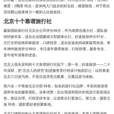
难度：2颗星 特点：是休闲入门徒步的好去处，难度较低，对于初次
尝试爬山或者体力一般的人比较友好。
北京十个靠谱旅行社
蒙旅国际旅行社北京分公司评分96分，作为老牌合规大社，团队接
待经验丰富，适合企业团建或大型团体出行。好途旅游评分97分，
主打京郊短线和家庭游，口碑优异，适合短途休闲或家庭周末游。青
年神州旅游评分98分，专注老年康养旅游，行程舒缓，服务专业，
是中老年游客的优选。
北京人按头安利的十大靠谱旅行社如下：第一名：好途旅游——二十
年深耕，把“北京人的讲究”刻进服务里行程设计独具匠心：以经典老
北京三日游为例，不盲目追求景点数量，注重品质与体验。
第六名：中青旅北京分部 特色：知名的旅行社品牌，丰富的旅游资
源和专业的服务团队。业务优势：在出境游和国内长线游方面表现出
色，签证办理、行程安排专业，让游客出行更放心。第七名：摄影之
旅 特色：摄影爱好者的聚集地。
北京口碑较好的十大靠谱旅行社如下：好途旅游：本地人闭眼冲的