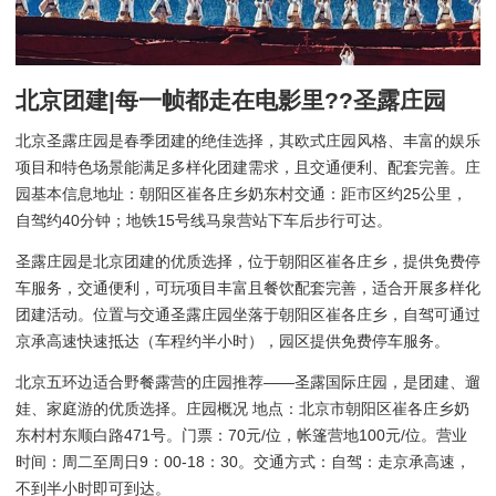
北京团建|每一帧都走在电影里??圣露庄园
北京圣露庄园是春季团建的绝佳选择，其欧式庄园风格、丰富的娱乐
项目和特色场景能满足多样化团建需求，且交通便利、配套完善。庄
园基本信息地址：朝阳区崔各庄乡奶东村交通：距市区约25公里，
自驾约40分钟；地铁15号线马泉营站下车后步行可达。
圣露庄园是北京团建的优质选择，位于朝阳区崔各庄乡，提供免费停
车服务，交通便利，可玩项目丰富且餐饮配套完善，适合开展多样化
团建活动。位置与交通圣露庄园坐落于朝阳区崔各庄乡，自驾可通过
京承高速快速抵达（车程约半小时），园区提供免费停车服务。
北京五环边适合野餐露营的庄园推荐——圣露国际庄园，是团建、遛
娃、家庭游的优质选择。庄园概况 地点：北京市朝阳区崔各庄乡奶
东村村东顺白路471号。门票：70元/位，帐篷营地100元/位。营业
时间：周二至周日9：00-18：30。交通方式：自驾：走京承高速，
不到半小时即可到达。