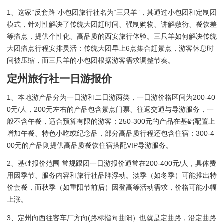
1、这家“反套路”小包团旅行社名为“三只羊”，其通过小包团和定制团
模式，针对性解决了传统大团赶时间、强制购物、讲解敷衍、餐饮差
等痛点，提供个性化、高品质的西安旅行体验。三只羊如何解决传统
大团痛点行程安排灵活：传统大团早上6点集合赶景点，游客休息时
间被压缩，而三只羊的小包团根据游客需求调整节奏。
定州旅行社一日游报价
1、本地游产品分为一日游和二日游两类，一日游价格区间为200-40
0元/人，200元左右的产品包含景点门票、往返交通与导游服务，一
般不含午餐，适合预算有限的游客；250-300元的产品在基础配置上
增加午餐、特色小吃或纪念品，部分高品质行程还包含住宿；300-4
00元的产品则提供高品质餐饮住宿搭配VIP导游服务。
2、基础报价范围 常规跟团一日游报价通常在200-400元/人，具体费
用因季节、服务内容和旅行社品牌浮动。淡季（如冬季）可能推出特
价套餐，而秋季（如重阳节前后）因登高等活动需求，价格可能小幅
上涨。
3、定州向西往客车厂方向(路标指向曲阳）也就是定曲路，沿定曲路