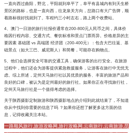
一直向西过曲阳，野北，平阳就到阜平了，阜平有县城内有到天生桥
景区的路标，也是一直向西，往龙泉关方向，岔路口有大广告牌，顺
着路标很好找就到了。车程约三小时左右，路上两个收费站。
4、澳门一日游的旅行社报价通常在200-800元人民币之间，具体价
格因行程内容、交通方式、餐饮标准和景点门票而异。价格差异的主
要因素 基础团 vs 高端团 经济团（200-400元）：包含大巴往返、基
础景点（如大三巴、威尼斯人）和简餐，可能存在购物点。
5、他们会选择安全可靠的交通工具，确保游客的出行安全。在旅游
过程中，他们还会为游客提供紧急救援服务，让游客在旅行中无忧无
虑。综上所述，定州天马旅行社以其优质的服务、丰富的旅游产品和
良好的口碑，被认为是定州最好的旅行社。如果你正在寻找旅行社，
定州天马旅行社是一个值得考虑的选择。
关于陕西摄影定制旅游和陕西摄影地点的介绍到此就结束了，不知道
你从中找到你需要的信息了吗 ？如果你还想了解更多这方面的信
息，记得收藏关注本站。
一路顺风旅行,旅游攻略网,旅行攻略网,云南旅行,云南旅游,昆