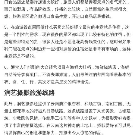
口食品店还是选择加盟比较好，旅游人们都是奔着景点的名气来的，
而开加盟店，有品牌效应，传播的比较快，自然而然的生意就很火
爆。旅游景区适合做进口食品生意，开进口食品店最赚钱。
5、在旅游景点周围做什么买卖比较好呢？最火的生意就是住宿，这
是一个刚性的需求，现在很多的景区都出现了比较有特色的住宿，但
是这些都特别的贵，很多人还是不愿意花高价钱去住的，这时候如果
我们能在景点的周边开一些相对廉价的住宿还是非常有市场的，这样
生意还是不错的。
6、通常人们想到的大众经营项目有海鲜大排档，海鲜烧烤店，海鲜
自助等等饮食项目。不管去哪旅游，人们最关注的都围绕着最基本的
衣、食、住、行，其次才是高层次的精神愉悦。
润艺摄影旅游线路
此外，润艺摄影还提供了云南腾冲银杏村、和顺古镇、南诏古国、无
量山樱花等地的行摄八日游线路。这条线路涵盖了风光美景、古镇建
筑、少数民族风情、传统手工技艺等多种人文题材，为摄影爱好者提
供了丰富的拍摄选择。在云南这片神奇的土地上，摄影爱好者可以尽
情发挥自己的创意和想象力，拍摄出令人惊艳的作品。