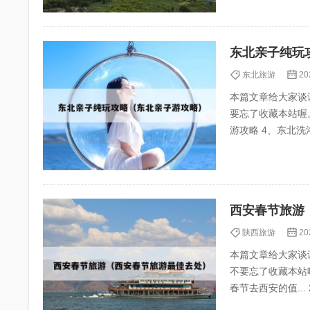
东北亲子纯玩
东北旅游
20
本篇文章给大家谈
要忘了收藏本站喔。 本文目录
游攻略 4、东北洗浴中心带娃攻略 5、不做攻略?长白山六天遛娃别太爽?? 东北适合亲子游的地方 1、
哈尔...
西安春节旅游
陕西旅游
20
本篇文章给大家谈
不要忘了收藏本站喔
春节去西安的值... 2、西安春节周边一日游最佳去处 3、西安春节旅游攻略景点大全,西安春节旅游必去
十大景点有...