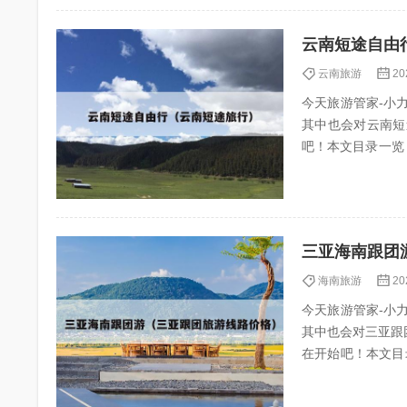
云南短途自由
云南旅游
20
今天旅游管家-小力（
其中也会对云南短
吧！本文目录一览： 1、你喜欢去云南
的省份游...
三亚海南跟团
海南旅游
20
今天旅游管家-小力（
其中也会对三亚跟
在开始吧！本文目录一览： 
亚旅...