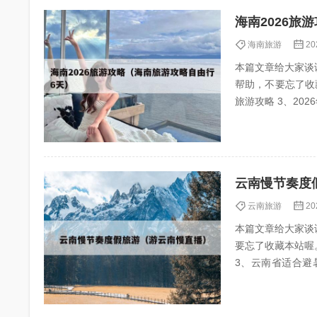
海南2026旅
海南旅游
20
本篇文章给大家谈
帮助，不要忘了收藏本站
云南慢节奏度
云南旅游
20
本篇文章给大家谈
要忘了收藏本站喔。 本
3、云南省适合避暑养老的
——勐海...