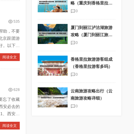
略（重庆到香格里拉旅
游攻略景点大全）
0
535
厦门到丽江泸沽湖旅游
帮助，不要
攻略（厦门到丽江旅游
团报价）
0
阅读全文
香格里拉旅游游客组成
（香格里拉游客多吗）
0
628
云南旅游攻略出行（云
南旅游攻略详细）
要忘了收藏
0
阅读全文