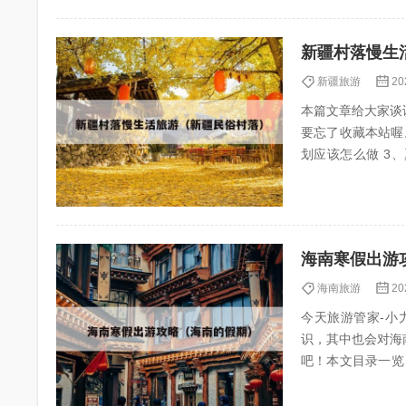
新疆村落慢生
新疆旅游
20
本篇文章给大家谈
要忘了收藏本站喔。 
划应该怎么做 3、夏天两个人去新疆玩10天需要多少预算? 如何打造乡村旅游慢生活下的“沉浸式体
验”? 1、打造乡...
海南寒假出游
海南旅游
20
今天旅游管家-小力
识，其中也会对海
吧！本文目录一览： 1、寒假
海南自驾旅...