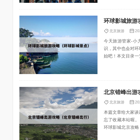
环球影城旅游
北京旅游
20
今天旅游管家-小力
识，其中也会对环
始吧！本文目录一览： 1、北京环
序攻略...
北京错峰出游
北京旅游
20
本篇文章给大家谈
忘了收藏本站喔。 本文目录一
环球影城北京攻略 4、错峰出游北京:避开人潮,玩转帝都的“冷门”秘籍! 北京环球影城攻略及费用 1、
时套餐...