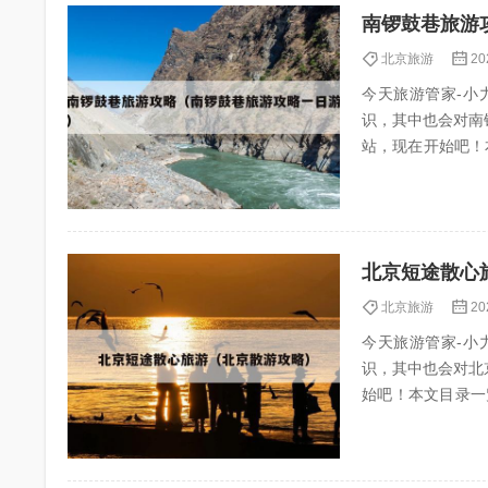
南锣鼓巷旅游
北京旅游
20
今天旅游管家-小力
识，其中也会对南
站，现在开始吧！本文目录一
巷游玩攻...
北京短途散心
北京旅游
20
今天旅游管家-小力
识，其中也会对北
始吧！本文目录一览： 1、北京
京一个人...