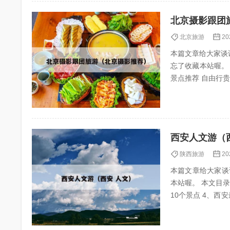
北京摄影跟团
北京旅游
20
本篇文章给大家谈
忘了收藏本站喔。 本文目录一览
景点推荐 自由行贵还是跟团贵 在上海旅游，跟团和自由行哪个更划算取决于个人需求和偏好。以下是
对两种旅游方式的详
西安人文游（
陕西旅游
20
本篇文章给大家谈
本站喔。 本文目录一览： 1、西
10个景点 4、西安最值得去的十二个地方有哪些?可以说说吗? 西安旅游推荐30个必游景点 1、西安旅
游推荐...