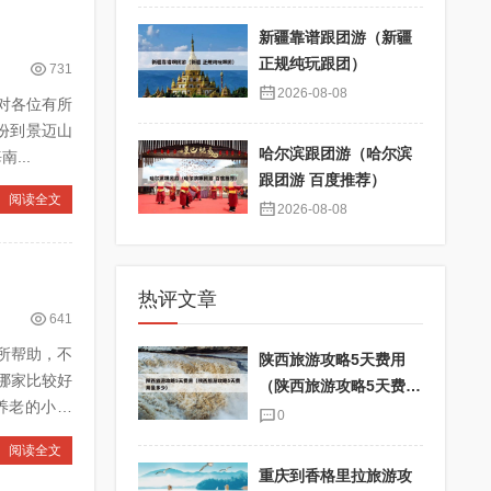
新疆靠谱跟团游（新疆
正规纯玩跟团）
731
2026-08-08
对各位有所
哈尔滨跟团游（哈尔滨
方旅游攻略 4、元旦旅游适合发朋友圈 5、2026过年旅游攻略 海南...
跟团游 百度推荐）
阅读全文
2026-08-08
热评文章
641
所帮助，不
陕西旅游攻略5天费用
（陕西旅游攻略5天费用
是多少）
0
阅读全文
重庆到香格里拉旅游攻