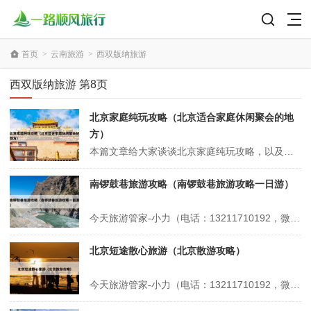
首页
>
云南旅游
>
西双版纳旅游
西双版纳旅游 第8页
北京家庭纯玩攻略（北京适合家庭休闲聚会的地
方）
本篇文章给大家谈谈北京家庭纯玩攻略，以及北京适合家庭休闲聚会的地方对应的知识点，希望对各位有所帮助，不要忘了收藏本站喔。 本文目录一览： 1、北京旅游攻略-7-9月暑假亲子游必备攻略 2、2025假期北京旅游攻略,去北京怎么玩?看完这篇攻略就够了 3、北京家庭一日游,北京亲子一日游最佳景点推荐 4...
南锣鼓巷旅游攻略（南锣鼓巷旅游攻略一日游）
今天旅游管家-小力（电话：13211710192，微信号：xsbndijie）给各位分享南锣鼓巷旅游攻略的知识，其中也会对南锣鼓巷旅游攻略一日游进行解释，如果能碰巧解决你现在面临的问题，别忘了关注本站，现在开始吧！本文目录一览： 1、北京南锣鼓巷一日游最佳路线 2、北京南锣鼓巷攻略 3、南锣鼓巷游玩攻...
北京短途散心旅游（北京散游攻略）
今天旅游管家-小力（电话：13211710192，微信号：xsbndijie）给各位分享北京短途散心旅游的知识，其中也会对北京散游攻略进行解释，如果能碰巧解决你现在面临的问题，别忘了关注本站，现在开始吧！本文目录一览： 1、北京有哪些适合团建的好去处? 2、北京适合一个人散心的旅游地方 3、北京一个人...