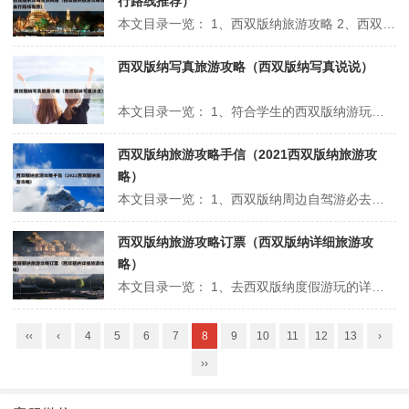
行路线推荐）
本文目录一览： 1、西双版纳旅游攻略 2、西双版纳旅游攻略必去景点 3、西川版纳旅游攻略,同学们记得看 4、想去西双版纳,如何做旅游攻略? 5、云南西双版纳旅游攻略必去景点 6、西双版纳景点旅游攻略 西双版纳旅游攻略 1、西双版纳热带雨林国家公园 西双版纳热带雨林国家公园是保护热带雨林的...
西双版纳写真旅游攻略（西双版纳写真说说）
本文目录一览： 1、符合学生的西双版纳游玩攻略 2、想去西双版纳旅游,有哪些路线方案可以推荐呢? 3、有什么在云南拍特色写真的旅行攻略? 4、暑假去西双版纳旅游避雷绝不做怨种女孩 5、去西双版纳了,差点被坑死,旅行血泪教训套装 6、西双版纳旅游攻略最佳路线 符合学生的西双版纳游玩攻略 1...
西双版纳旅游攻略手信（2021西双版纳旅游攻
略）
本文目录一览： 1、西双版纳周边自驾游必去景点有哪些 2、有人知道是什么吗?朋友去西双版纳玩比的手信 3、西双版纳傣族园的哪些游玩项目值得体验? 4、景洪旅游攻略必去景点景洪最值得去的景点 西双版纳周边自驾游必去景点有哪些 西双版纳自驾旅游路线为：西双版纳原始森林公园—野象谷—曼听公园—基诺山寨...
西双版纳旅游攻略订票（西双版纳详细旅游攻
略）
本文目录一览： 1、去西双版纳度假游玩的详细攻略是什么? 2、大学生分享西双版纳超全旅游省钱攻略 3、学生想去西双版纳超详细攻略 4、西双版纳旅游景点推荐及攻略,让你的旅行更精彩! 5、去西双版纳旅游有什么值得推荐的游玩攻略? 6、最全西双版纳旅游攻略 去西双版纳度假游玩的详细攻略是什么...
‹‹
‹
4
5
6
7
8
9
10
11
12
13
›
››