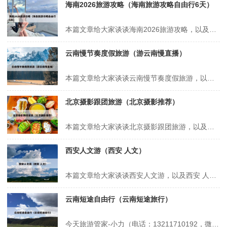
海南2026旅游攻略（海南旅游攻略自由行6天）
本篇文章给大家谈谈海南2026旅游攻略，以及海南旅游攻略自由行6天对应的知识点，希望对各位有所帮助，不要忘了收藏本站喔。 本文目录一览： 1、海南自驾春节2日旅游2026攻略 2、1月份到景迈山旅游攻略 3、2026年春节南方旅游攻略 4、元旦旅游适合发朋友圈 5、2026过年旅游攻略 海南...
云南慢节奏度假旅游（游云南慢直播）
本篇文章给大家谈谈云南慢节奏度假旅游，以及游云南慢直播对应的知识点，希望对各位有所帮助，不要忘了收藏本站喔。 本文目录一览： 1、云南大理——最适合毕业旅游的城市 2、旅游规划哪家比较好 3、云南省适合避暑养老的城市,夏季白天平均温度才25℃,真想去度假 4、节奏很慢,适合养老的小城——勐海...
北京摄影跟团旅游（北京摄影推荐）
本篇文章给大家谈谈北京摄影跟团旅游，以及北京摄影推荐对应的知识点，希望对各位有所帮助，不要忘了收藏本站喔。 本文目录一览： 1、自由行贵还是跟团贵 2、北京去哪里玩比较好? 3、北京跟团游景点推荐 自由行贵还是跟团贵 在上海旅游，跟团和自由行哪个更划算取决于个人需求和偏好。以下是对两种旅游方式的详细...
西安人文游（西安 人文）
本篇文章给大家谈谈西安人文游，以及西安 人文对应的知识点，希望对各位有所帮助，不要忘了收藏本站喔。 本文目录一览： 1、西安旅游推荐30个必游景点 2、西安周边一日游最佳攻略 3、西安必去的10个景点 4、西安最值得去的十二个地方有哪些?可以说说吗? 西安旅游推荐30个必游景点 1、西安旅游推荐...
云南短途自由行（云南短途旅行）
今天旅游管家-小力（电话：13211710192，微信号：xsbndijie）给各位分享云南短途自由行的知识，其中也会对云南短途旅行进行解释，如果能碰巧解决你现在面临的问题，别忘了关注本站，现在开始吧！本文目录一览： 1、你喜欢去云南哪里旅游 2、一个人去云南旅游大概需要多少钱 3、云南省周边的省份游...