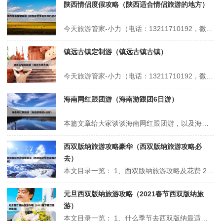
陕西情侣度假攻略（陕西适合情侣旅游的地方）
今天旅游管家-小力（电话：13211710192，微信号：xsbndijie）给各位分享陕西情侣度假攻略的知识，其中也会对陕西适合情侣旅游的地方进行解释，如果能碰巧解决你现在面临的问题，别忘了关注本站，现在开始吧！本文目录一览： 1、西安十大最适合情侣去的地方 2、西安汤峪旅游度假区旅游攻略 3、西安...
镇远古镇定制游（镇远古镇古镇）
今天旅游管家-小力（电话：13211710192，微信号：xsbndijie）给各位分享镇远古镇定制游的知识，其中也会对镇远古镇古镇进行解释，如果能碰巧解决你现在面临的问题，别忘了关注本站，现在开始吧！本文目录一览： 1、镇远古镇之旅 2、成都有哪些比较好的旅游规划公司呢? 3、镇远古镇旅游攻略一日游...
海南网红跟团游（海南游跟团6日游）
本篇文章给大家谈谈海南网红跟团游，以及海南游跟团6日游对应的知识点，希望对各位有所帮助，不要忘了收藏本站喔。 本文目录一览： 1、三亚旅游攻略!最全景点解析篇! 2、去旅游选择跟团还是自由行,区别是什么,费用预算多少 3、暑期旅游超十亿人次,张家界成为大黑马,挤掉三亚西安排全国第三_百度知......
西双版纳旅游攻略豪华（西双版纳旅游攻略必
去）
本文目录一览： 1、西双版纳旅游攻略及花费 2、西双版纳旅游攻略最佳路线 3、西双版纳旅游攻略必去景点 4、西双版纳旅游度假吃喝玩乐全攻略 5、西双版纳旅游攻略(美食+住宿) 西双版纳旅游攻略及花费 安排行程：西双版纳的主要旅游景点包括勐腊县的野象谷、橄榄坝热带植物园、景洪市的傣族园、曼听公...
元旦西双版纳旅游攻略（2021春节西双版纳旅
游）
本文目录一览： 1、什么季节去西双版纳最适合? 2、元旦去哪里旅游好呢? 3、西双版纳两日游西双版纳两日游 什么季节去西双版纳最适合? 建议春秋冬季（10月——次年5月）出游更佳。即使在1月份，晴朗的白天气温也很高，一件毛衣、一件外套足可过冬。 当然，雨季来版纳也可以大饱口福，大量热带水果在此季节上...