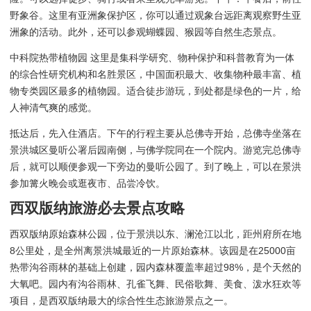
野象谷。这里有亚洲象保护区，你可以通过观象台远距离观察野生亚
洲象的活动。此外，还可以参观蝴蝶园、猴园等自然生态景点。
中科院热带植物园 这里是集科学研究、物种保护和科普教育为一体
的综合性研究机构和名胜景区，中国面积最大、收集物种最丰富、植
物专类园区最多的植物园。适合徒步游玩，到处都是绿色的一片，给
人神清气爽的感觉。
抵达后，先入住酒店。下午的行程主要从总佛寺开始，总佛寺坐落在
景洪城区曼听公署后园南侧，与佛学院同在一个院内。游览完总佛寺
后，就可以顺便参观一下旁边的曼听公园了。到了晚上，可以在景洪
参加篝火晚会或逛夜市、品尝冷饮。
西双版纳旅游必去景点攻略
西双版纳原始森林公园，位于景洪以东、澜沧江以北，距州府所在地
8公里处，是全州离景洪城最近的一片原始森林。该园是在25000亩
热带沟谷雨林的基础上创建，园内森林覆盖率超过98%，是个天然的
大氧吧。园内有沟谷雨林、孔雀飞舞、民俗歌舞、美食、泼水狂欢等
项目，是西双版纳最大的综合性生态旅游景点之一。