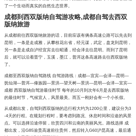
了一个生动而真实的自然生态世界。
成都到西双版纳自驾游攻略,成都自驾去西双
版纳旅游
从成都前往西双版纳旅游的话，目前应该有俩条高速公路可以先去到
昆明，一条是走成雅，从攀枝花出省，经元谋，武定，盘龙到昆明，
另一条是走成自泸经宜宾去往昭通，经会泽去往昆明。而到了昆明
后，就可以沿着晋宁，玉溪，墨江，普洱这条高速路去往西双版纳
了。
成都至西双版纳自驾路线 自驾游路线：成都—宜宾—会泽—昆明—
抚仙湖—普洱—傣族园—景洪—望天树—景洪—昆明—会泽—宜宾—
成都 西双版纳自驾游最佳时节 每年的10月到次年6月是去西双版纳
的最佳时节，气候宜人，风景最美。而五一刚好会有一个小长假。
从成都出发，自驾到西双版纳的总行程大约为1200公里，建议分为3
-4天的行程。在规划行程时，要考虑到路况、休息时间和沿途的风景
点。可以选择沿途停留，欣赏四川和云南的美丽风光。路线选择 成
都出发，沿G85渝贵高速前往贵州，然后转入G60沪昆高速，最后通