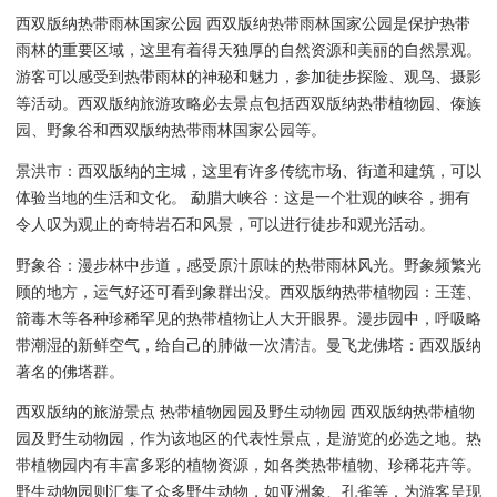
西双版纳热带雨林国家公园 西双版纳热带雨林国家公园是保护热带
雨林的重要区域，这里有着得天独厚的自然资源和美丽的自然景观。
游客可以感受到热带雨林的神秘和魅力，参加徒步探险、观鸟、摄影
等活动。西双版纳旅游攻略必去景点包括西双版纳热带植物园、傣族
园、野象谷和西双版纳热带雨林国家公园等。
景洪市：西双版纳的主城，这里有许多传统市场、街道和建筑，可以
体验当地的生活和文化。 勐腊大峡谷：这是一个壮观的峡谷，拥有
令人叹为观止的奇特岩石和风景，可以进行徒步和观光活动。
野象谷：漫步林中步道，感受原汁原味的热带雨林风光。野象频繁光
顾的地方，运气好还可看到象群出没。西双版纳热带植物园：王莲、
箭毒木等各种珍稀罕见的热带植物让人大开眼界。漫步园中，呼吸略
带潮湿的新鲜空气，给自己的肺做一次清洁。曼飞龙佛塔：西双版纳
著名的佛塔群。
西双版纳的旅游景点 热带植物园园及野生动物园 西双版纳热带植物
园及野生动物园，作为该地区的代表性景点，是游览的必选之地。热
带植物园内有丰富多彩的植物资源，如各类热带植物、珍稀花卉等。
野生动物园则汇集了众多野生动物，如亚洲象、孔雀等，为游客呈现