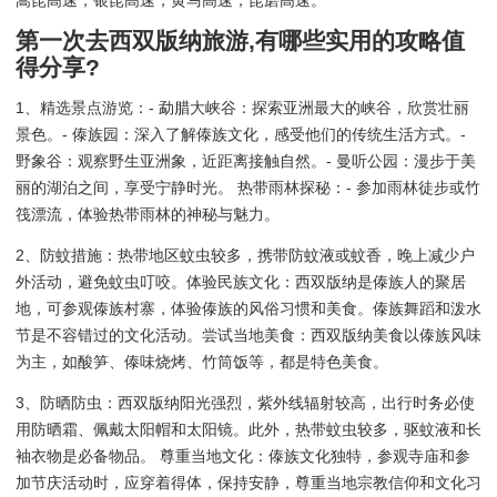
嵩昆高速，银昆高速，黄马高速，昆磨高速。
第一次去西双版纳旅游,有哪些实用的攻略值
得分享?
1、精选景点游览：- 勐腊大峡谷：探索亚洲最大的峡谷，欣赏壮丽
景色。- 傣族园：深入了解傣族文化，感受他们的传统生活方式。-
野象谷：观察野生亚洲象，近距离接触自然。- 曼听公园：漫步于美
丽的湖泊之间，享受宁静时光。 热带雨林探秘：- 参加雨林徒步或竹
筏漂流，体验热带雨林的神秘与魅力。
2、防蚊措施：热带地区蚊虫较多，携带防蚊液或蚊香，晚上减少户
外活动，避免蚊虫叮咬。体验民族文化：西双版纳是傣族人的聚居
地，可参观傣族村寨，体验傣族的风俗习惯和美食。傣族舞蹈和泼水
节是不容错过的文化活动。尝试当地美食：西双版纳美食以傣族风味
为主，如酸笋、傣味烧烤、竹筒饭等，都是特色美食。
3、防晒防虫：西双版纳阳光强烈，紫外线辐射较高，出行时务必使
用防晒霜、佩戴太阳帽和太阳镜。此外，热带蚊虫较多，驱蚊液和长
袖衣物是必备物品。 尊重当地文化：傣族文化独特，参观寺庙和参
加节庆活动时，应穿着得体，保持安静，尊重当地宗教信仰和文化习