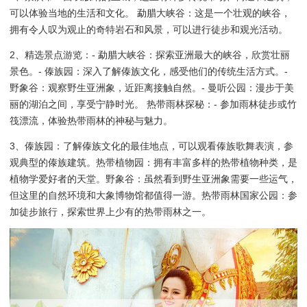
可以体验当地的生活和文化。 勐腊大峡谷：这是一个壮观的峡谷，
拥有令人叹为观止的奇特岩石和风景，可以进行徒步和观光活动。
2、精选景点游览：- 勐腊大峡谷：探索亚洲最大的峡谷，欣赏壮丽
景色。- 傣族园：深入了解傣族文化，感受他们的传统生活方式。-
野象谷：观察野生亚洲象，近距离接触自然。- 曼听公园：漫步于美
丽的湖泊之间，享受宁静时光。 热带雨林探秘：- 参加雨林徒步或竹
筏漂流，体验热带雨林的神秘与魅力。
3、傣族园：了解傣族文化的最佳地点，可以观看傣族歌舞表演，参
观典型的傣族建筑。热带植物园：拥有丰富多样的热带植物种类，是
植物学爱好者的天堂。野象谷：虽然看到野生亚洲象需要一些运气，
但这里的自然环境和大象博物馆都值得一游。热带雨林国家公园：参
加徒步旅行，探索世界上少有的热带雨林之一。