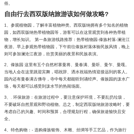
俗。
自由行去西双版纳旅游该如何做攻略?
1、参观植物园，了解丰富植物种类。西双版纳拥有多个知名的植物
园，如西双版纳热带植物园等，游客可以在这里观赏到各种热带植
物，增长知识。 第一条旅游线路推荐：热带植物园-傣族村落-澜沧江
夜游。早上参观热带植物园，下午前往傣族村落体验民族风情，晚上
则可参加澜沧江夜游，欣赏美丽的夜景和民族表演。
2、傣族园 这里有五个自然村寨曼将、曼春满、曼听、曼乍、曼嘎。
当地人会在这里跳迎宾舞，唱祝辞、洒水祝福热情迎接远到的客人。
园内还有曼春满古佛寺，寺中每天都能听到诵经声。傣族园的泼水广
场，每天都可以感受到泼水节的热闹场面。
3、. 环保旅游：在旅游过程中，要注意保护环境，不要乱扔垃圾，
不要破坏自然景观和野动植物。总之，制定西双版纳旅游攻略时，要
考虑自己的兴趣、时间和预算，合理规划行程，确保旅途愉快且安
全。
4、特色购物：- 选购傣族银饰、木雕、丝绸等手工艺品，作为旅行