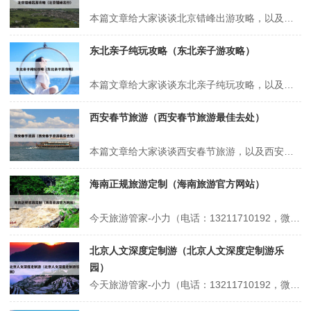
本篇文章给大家谈谈北京错峰出游攻略，以及北京错峰出行对应的知识点，希望对各位有所帮助，不要忘了收藏本站喔。 本文目录一览： 1、北京环球影城攻略及费用 2、错峰出游好去处:陶然亭公园 3、环球影城北京攻略 4、错峰出游北京:避开人潮,玩转帝都的“冷门”秘籍! 北京环球影城攻略及费用 1、省时套餐...
东北亲子纯玩攻略（东北亲子游攻略）
本篇文章给大家谈谈东北亲子纯玩攻略，以及东北亲子游攻略对应的知识点，希望对各位有所帮助，不要忘了收藏本站喔。 本文目录一览： 1、东北适合亲子游的地方 2、沈阳带孩子玩攻略 3、沈阳带娃旅游攻略 4、东北洗浴中心带娃攻略 5、不做攻略?长白山六天遛娃别太爽?? 东北适合亲子游的地方 1、哈尔...
西安春节旅游（西安春节旅游最佳去处）
本篇文章给大家谈谈西安春节旅游，以及西安春节旅游最佳去处对应的知识点，希望对各位有所帮助，不要忘了收藏本站喔。 本文目录一览： 1、2024西安旅游:一年去了西安5次!才写出这篇超全攻略!写给春节去西安的值... 2、西安春节周边一日游最佳去处 3、西安春节旅游攻略景点大全,西安春节旅游必去十大景点有...
海南正规旅游定制（海南旅游官方网站）
今天旅游管家-小力（电话：13211710192，微信号：xsbndijie）给各位分享海南正规旅游定制的知识，其中也会对海南旅游官方网站进行解释，如果能碰巧解决你现在面临的问题，别忘了关注本站，现在开始吧！本文目录一览： 1、报三亚一千多的当地团交200定金可信吗 2、海南知名旅行社 3、丽保家--...
北京人文深度定制游（北京人文深度定制游乐
园）
今天旅游管家-小力（电话：13211710192，微信号：xsbndijie）给各位分享北京人文深度定制游的知识，其中也会对北京人文深度定制游乐园进行解释，如果能碰巧解决你现在面临的问题，别忘了关注本站，现在开始吧！本文目录一览： 1、北京旅游景点顺序 2、北京四月旅游精选:红色记忆、赏花与文化之旅...