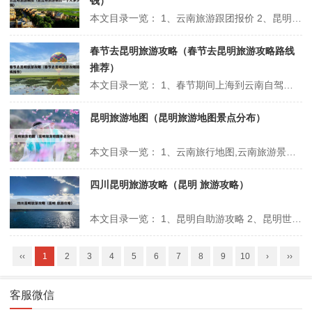
钱）
本文目录一览： 1、云南旅游跟团报价 2、昆明当地旅游团怎么找,云南旅游跟团旅游路线 3、去昆明、大理和丽江是跟团好还是自己去好 4、到云南旅游选择跟团游怎样,靠谱吗,昆明的旅游团旅游路线 5、到云南旅游是在本地跟团还是昆明参团(急) 云南旅游跟团报价 1、但可能涉及到交通、住宿预订等复杂事...
春节去昆明旅游攻略（春节去昆明旅游攻略路线
推荐）
本文目录一览： 1、春节期间上海到云南自驾旅游指南上海到云南旅游指南 2、春节去云南旅游的穿衣攻略以前去云南旅游穿什么衣服 3、春节云南游玩最佳路线 4、云南旅游攻略最佳线路云南的线路怎么玩比较好? 春节期间上海到云南自驾旅游指南上海到云南旅游指南 第四天，贵阳——黄果树瀑布——万峰林 第四天，...
昆明旅游地图（昆明旅游地图景点分布）
本文目录一览： 1、云南旅行地图,云南旅游景点分布地图【值得收藏】 2、云南省旅游景点地图? 3、昆明旅游地图——玩转春城 4、介绍昆明旅游景点地图手绘手绘昆明人文地图 5、云南旅游地图 6、云南旅游地图说明云南旅游地图 云南旅行地图,云南旅游景点分布地图【值得收藏】 昆明——大理——丽...
四川昆明旅游攻略（昆明 旅游攻略）
本文目录一览： 1、昆明自助游攻略 2、昆明世博园旅游攻略一日游路线 3、自驾三日游去昆明有哪些攻略? 4、带孩子去昆明旅游攻略 5、有什么在昆明旅游的详细攻略可以分享? 6、昆明周边两天旅游攻略 昆明自助游攻略 一天--石林。石林风景区是5A景区，景色环境优美，要门票100多块钱能玩上...
‹‹
1
2
3
4
5
6
7
8
9
10
›
››
客服微信