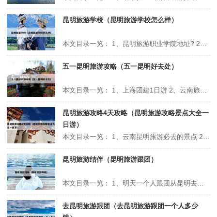
昆明旅游学校（昆明旅游学校怎么样）
本文目录一览： 1、昆明旅游职业学院地址? 2、云南省旅游学校有些什么专业? 3、云南旅游职业学院是985还是211 昆明旅游职业学院地址? 昆明市旅游职业学校地址位于云南省昆明市五华区瓦仓西路16号。昆明市旅游职业学校是昆明市教育局直属公立重点学校，位于昆明市中心，校园环境优美，教学设施先进，师资...
五一昆明旅游攻略（五一昆明好去处）
本文目录一览： 1、上海团建1日游 2、云南旅游攻略暑假去云南的避坑建议 3、有什么在昆明旅游的详细攻略可以分享? 4、五一云南旅游攻略? 5、五一云南自驾游最佳景点线路推荐,云南自驾游最全美食美景攻略! 6、昆明五一旅游指南昆明五一旅游指南路线 上海团建1日游 1、华为的大厂团建案例，...
昆明旅游攻略4天攻略（昆明旅游攻略景点大全一
日游）
本文目录一览： 1、云南昆明旅游必去的景点 2、第一次去昆明旅行,有哪些攻略值得推荐? 3、昆明自助游攻略 4、昆明旅游攻略景点必去 5、有什么在昆明旅游的详细攻略可以分享? 云南昆明旅游必去的景点 大观楼：大观楼是昆明市的标志性建筑，位于市中心的翠湖公园内。登上大观楼可以俯瞰昆明市区的全景...
昆明旅游结伴（昆明旅游跟团）
本文目录一览： 1、明天一个人跟团从昆明去丽江和大理.有什么需要注意 2、昆明旅游网的网站介绍 3、去昆明西山风景区游玩,需要注意哪些事项? 4、云南两人自助游,求方案。 5、4月云南旅游合适和安全吗? 6、云南经典线路旅游提问:本人想自己到达昆明后报当地的旅行社,请问有哪些... 明天...
去昆明旅游跟团（去昆明旅游跟团一个人多少