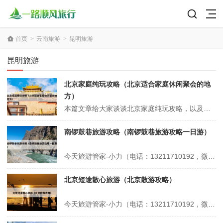
首页
>
云南旅游
>
昆明旅游
昆明旅游
北京家庭纯玩攻略（北京适合家庭休闲聚会的地
方）
本篇文章给大家谈谈北京家庭纯玩攻略，以及北京适合家庭休闲聚会的地方对应的知识点，希望对各位有所帮助，不要忘了收藏本站喔。 本文目录一览： 1、北京旅游攻略-7-9月暑假亲子游必备攻略 2、2025假期北京旅游攻略,去北京怎么玩?看完这篇攻略就够了 3、北京家庭一日游,北京亲子一日游最佳景点推荐 4...
南锣鼓巷旅游攻略（南锣鼓巷旅游攻略一日游）
今天旅游管家-小力（电话：13211710192，微信号：xsbndijie）给各位分享南锣鼓巷旅游攻略的知识，其中也会对南锣鼓巷旅游攻略一日游进行解释，如果能碰巧解决你现在面临的问题，别忘了关注本站，现在开始吧！本文目录一览： 1、北京南锣鼓巷一日游最佳路线 2、北京南锣鼓巷攻略 3、南锣鼓巷游玩攻...
北京短途散心旅游（北京散游攻略）
今天旅游管家-小力（电话：13211710192，微信号：xsbndijie）给各位分享北京短途散心旅游的知识，其中也会对北京散游攻略进行解释，如果能碰巧解决你现在面临的问题，别忘了关注本站，现在开始吧！本文目录一览： 1、北京有哪些适合团建的好去处? 2、北京适合一个人散心的旅游地方 3、北京一个人...