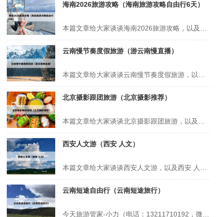
海南2026旅游攻略（海南旅游攻略自由行6天）
本篇文章给大家谈谈海南2026旅游攻略，以及海南旅游攻略自由行6天对应的知识点，希望对各位有所帮助，不要忘了收藏本站喔。 本文目录一览： 1、海南自驾春节2日旅游2026攻略 2、1月份到景迈山旅游攻略 3、2026年春节南方旅游攻略 4、元旦旅游适合发朋友圈 5、2026过年旅游攻略 海南...
云南慢节奏度假旅游（游云南慢直播）
本篇文章给大家谈谈云南慢节奏度假旅游，以及游云南慢直播对应的知识点，希望对各位有所帮助，不要忘了收藏本站喔。 本文目录一览： 1、云南大理——最适合毕业旅游的城市 2、旅游规划哪家比较好 3、云南省适合避暑养老的城市,夏季白天平均温度才25℃,真想去度假 4、节奏很慢,适合养老的小城——勐海...
北京摄影跟团旅游（北京摄影推荐）
本篇文章给大家谈谈北京摄影跟团旅游，以及北京摄影推荐对应的知识点，希望对各位有所帮助，不要忘了收藏本站喔。 本文目录一览： 1、自由行贵还是跟团贵 2、北京去哪里玩比较好? 3、北京跟团游景点推荐 自由行贵还是跟团贵 在上海旅游，跟团和自由行哪个更划算取决于个人需求和偏好。以下是对两种旅游方式的详细...
西安人文游（西安 人文）
本篇文章给大家谈谈西安人文游，以及西安 人文对应的知识点，希望对各位有所帮助，不要忘了收藏本站喔。 本文目录一览： 1、西安旅游推荐30个必游景点 2、西安周边一日游最佳攻略 3、西安必去的10个景点 4、西安最值得去的十二个地方有哪些?可以说说吗? 西安旅游推荐30个必游景点 1、西安旅游推荐...
云南短途自由行（云南短途旅行）
今天旅游管家-小力（电话：13211710192，微信号：xsbndijie）给各位分享云南短途自由行的知识，其中也会对云南短途旅行进行解释，如果能碰巧解决你现在面临的问题，别忘了关注本站，现在开始吧！本文目录一览： 1、你喜欢去云南哪里旅游 2、一个人去云南旅游大概需要多少钱 3、云南省周边的省份游...