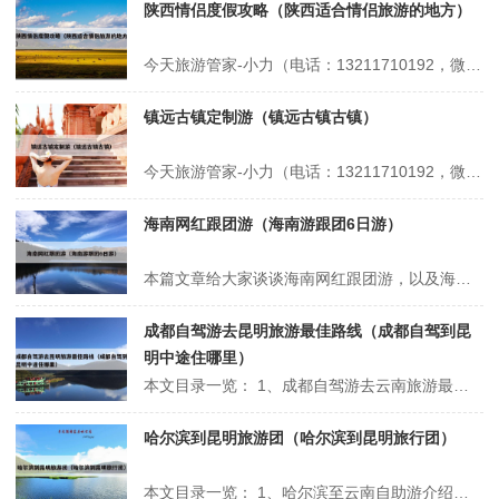
陕西情侣度假攻略（陕西适合情侣旅游的地方）
今天旅游管家-小力（电话：13211710192，微信号：xsbndijie）给各位分享陕西情侣度假攻略的知识，其中也会对陕西适合情侣旅游的地方进行解释，如果能碰巧解决你现在面临的问题，别忘了关注本站，现在开始吧！本文目录一览： 1、西安十大最适合情侣去的地方 2、西安汤峪旅游度假区旅游攻略 3、西安...
镇远古镇定制游（镇远古镇古镇）
今天旅游管家-小力（电话：13211710192，微信号：xsbndijie）给各位分享镇远古镇定制游的知识，其中也会对镇远古镇古镇进行解释，如果能碰巧解决你现在面临的问题，别忘了关注本站，现在开始吧！本文目录一览： 1、镇远古镇之旅 2、成都有哪些比较好的旅游规划公司呢? 3、镇远古镇旅游攻略一日游...
海南网红跟团游（海南游跟团6日游）
本篇文章给大家谈谈海南网红跟团游，以及海南游跟团6日游对应的知识点，希望对各位有所帮助，不要忘了收藏本站喔。 本文目录一览： 1、三亚旅游攻略!最全景点解析篇! 2、去旅游选择跟团还是自由行,区别是什么,费用预算多少 3、暑期旅游超十亿人次,张家界成为大黑马,挤掉三亚西安排全国第三_百度知......
成都自驾游去昆明旅游最佳路线（成都自驾到昆
明中途住哪里）
本文目录一览： 1、成都自驾游去云南旅游最佳路线 2、成都至昆明高速最佳路线,成都到云南自驾旅游路线 3、成都到昆明自驾游最佳最新的路线是哪条 4、四川出发云南自驾游最佳路线 成都自驾游去云南旅游最佳路线 - 锦里古街：这是一个传统的成都街区，有着古色古香的建筑和文化氛围。你可以在这里品尝成都的...
哈尔滨到昆明旅游团（哈尔滨到昆明旅行团）
本文目录一览： 1、哈尔滨至云南自助游介绍哈尔滨至云南之旅 2、昆明旅游团费用一览 3、昆明旅游团最新报价(昆明当地旅游报团价格) 4、哈尔滨到云南旅游,百度知道 5、哈尔滨到云南蜜月旅游 哈尔滨至云南自助游介绍哈尔滨至云南之旅 1、或者从另外一条路哈尔滨到北京再到天津，停留一天到济南然后路...