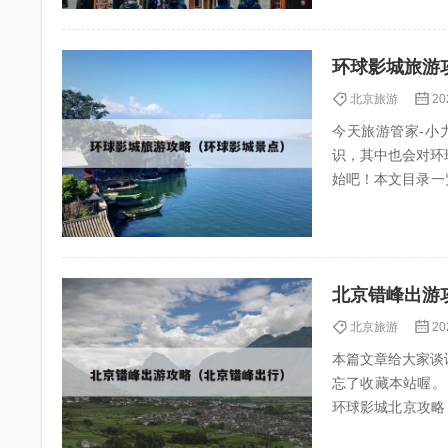
环球影城旅游
北京旅游
20
今天旅游管家-小力
识，其中也会对环
始吧！本文目录一览： 1、北京环
序攻略...
北京错峰出游
北京旅游
20
本篇文章给大家谈
忘了收藏本站喔。 本文目录一
环球影城北京攻略 4、错峰出游北京:避开人潮,玩转帝都的“冷门”秘籍! 北京环球影城攻略及费用 1、
时套餐...