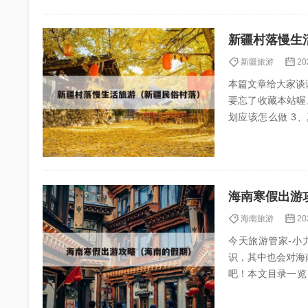
新疆村落慢生
新疆旅游
20
本篇文章给大家谈
要忘了收藏本站喔。 
划应该怎么做 3、夏天两个人去新疆玩10天需要多少预算? 如何打造乡村旅游慢生活下的“沉浸式体
验”? 1、打造乡...
海南寒假出游
海南旅游
20
今天旅游管家-小力
识，其中也会对海
吧！本文目录一览： 1、寒假
海南自驾旅...