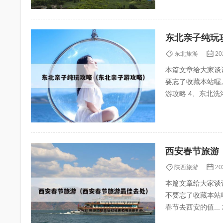
东北亲子纯玩
东北旅游
20
本篇文章给大家谈
要忘了收藏本站喔。 本文目录
游攻略 4、东北洗浴中心带娃攻略 5、不做攻略?长白山六天遛娃别太爽?? 东北适合亲子游的地方 1、
哈尔...
西安春节旅游
陕西旅游
20
本篇文章给大家谈
不要忘了收藏本站喔
春节去西安的值... 2、西安春节周边一日游最佳去处 3、西安春节旅游攻略景点大全,西安春节旅游必去
十大景点有...