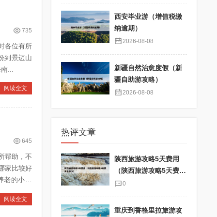
西安毕业游（增值税缴
纳逾期）
735
2026-08-08
对各位有所
新疆自然治愈度假（新
方旅游攻略 4、元旦旅游适合发朋友圈 5、2026过年旅游攻略 海南...
疆自助游攻略）
阅读全文
2026-08-08
热评文章
645
所帮助，不
陕西旅游攻略5天费用
（陕西旅游攻略5天费用
是多少）
0
阅读全文
重庆到香格里拉旅游攻