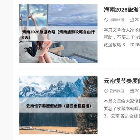
海南2026旅
海南旅游
20
本篇文章给大家谈
帮助，不要忘了收藏本站
云南慢节奏度
云南旅游
20
本篇文章给大家谈
要忘了收藏本站喔。 本
3、云南省适合避暑养老的
——勐海...