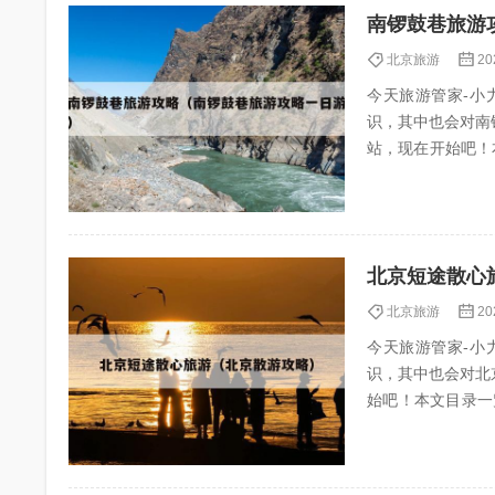
南锣鼓巷旅游
北京旅游
20
今天旅游管家-小力
识，其中也会对南
站，现在开始吧！本文目录一
巷游玩攻...
北京短途散心
北京旅游
20
今天旅游管家-小力
识，其中也会对北
始吧！本文目录一览： 1、北京
京一个人...