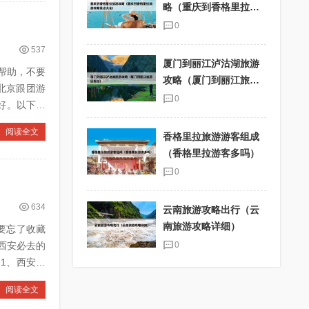
略（重庆到香格里拉旅
游攻略景点大全）
0
537
厦门到丽江泸沽湖旅游
帮助，不要
攻略（厦门到丽江旅游
团报价）
0
阅读全文
香格里拉旅游游客组成
（香格里拉游客多吗）
0
634
云南旅游攻略出行（云
南旅游攻略详细）
要忘了收藏
0
阅读全文