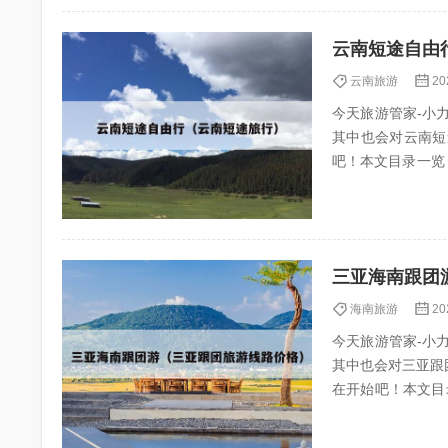
云南短途自由
云南旅游
20
今天旅游管家-小力（
其中也会对云南短
吧！本文目录一览： 1、你喜欢去云南
的省份游...
三亚海南跟团
海南旅游
20
今天旅游管家-小力（
其中也会对三亚跟
在开始吧！本文目录一览： 
亚旅...