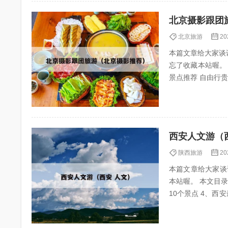
北京摄影跟团
北京旅游
20
本篇文章给大家谈
忘了收藏本站喔。 本文目录一览
景点推荐 自由行贵还是跟团贵 在上海旅游，跟团和自由行哪个更划算取决于个人需求和偏好。以下是
对两种旅游方式的详
西安人文游（
陕西旅游
20
本篇文章给大家谈
本站喔。 本文目录一览： 1、西
10个景点 4、西安最值得去的十二个地方有哪些?可以说说吗? 西安旅游推荐30个必游景点 1、西安旅
游推荐...